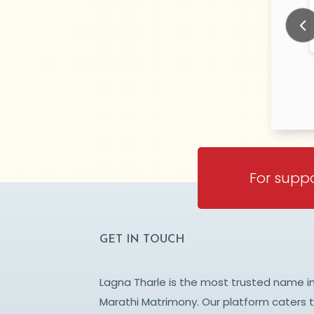
shwar
Sapkal
N/A Years old
N/
TY:
CITY:
BAI
PUNE
Prev
For suppo
GET IN TOUCH
Lagna Tharle is the most trusted name i
Marathi Matrimony. Our platform caters 