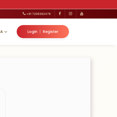
+91 7208392478
|
VA
Login
Register