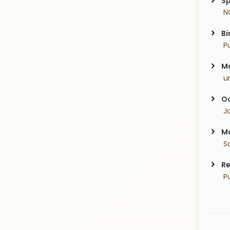
Sp
 N
Bi
 P
Ma
 u
Oc
 J
Ma
 
Re
 P