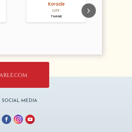
Korade
Gan
N/A Years old
N/A Years old
CITY:
THANE
M
Next
arle.com
SOCIAL MEDIA