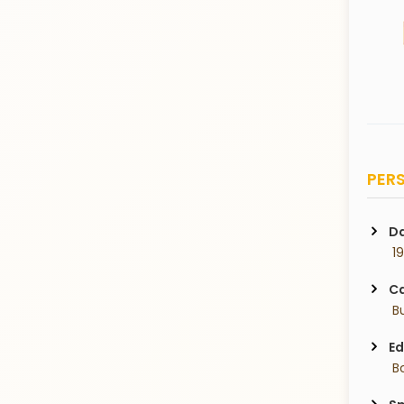
PERS
Da
 1
Ca
 B
Ed
 B