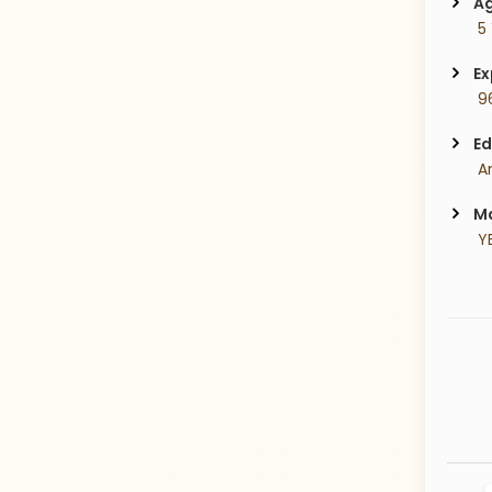
Ag
 5
Ex
 9
Ed
 A
Ma
 Y