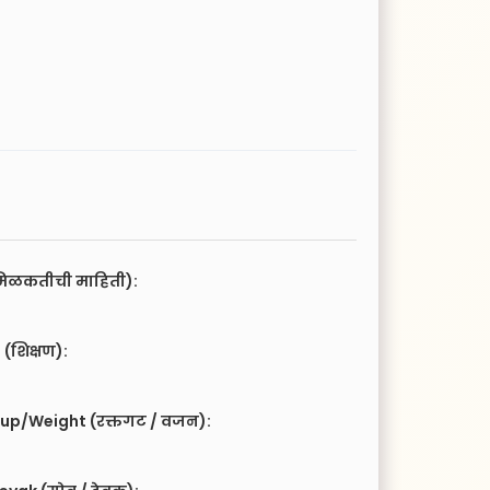
िळकतीची माहिती):
(शिक्षण):
up/Weight (रक्तगट / वजन):