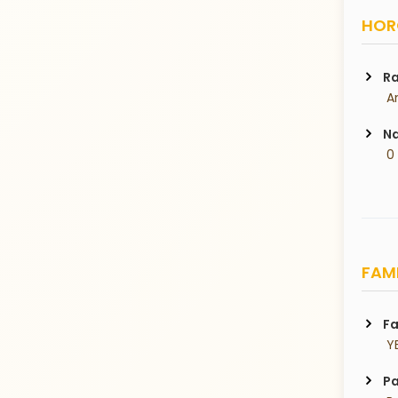
HORO
Ra
 A
Na
 0
FAMI
Fa
 Y
Pa