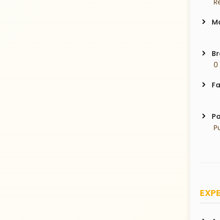
 R
Ma
Br
 0
Fa
Pa
 P
EXPE