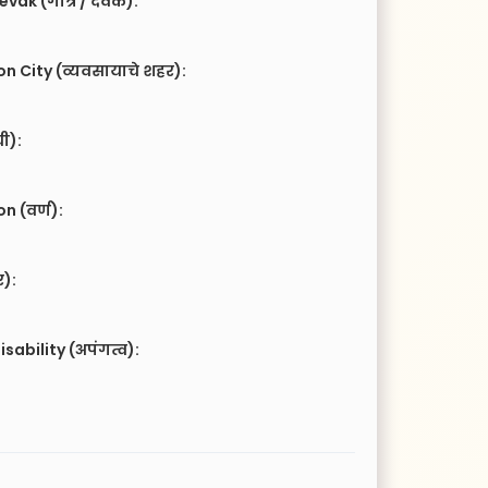
vak (गोत्र / देवक):
n City (व्यवसायाचे शहर):
ची):
 (वर्ण):
र):
isability (अपंगत्व):