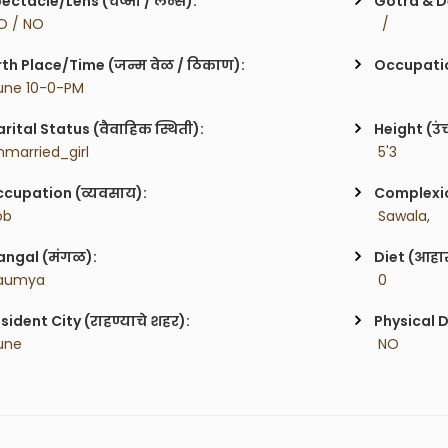
ectacle/Lens (चष्मा / लेन्स):
Gotra & De
O / NO
  / 
rth Place/Time (जन्म वेळ / ठिकाण):
Occupatio
une 10-0-PM
rital Status (वैवाहिक स्थिती):
Height (उं
nmarried_girl
 5'3
cupation (व्यवसाय):
Complexion
ob
 Sawala,
ngal (मंगळ):
Diet (आहा
Saumya
 0
sident City (राहण्याचे शहर):
Physical D
une
 NO