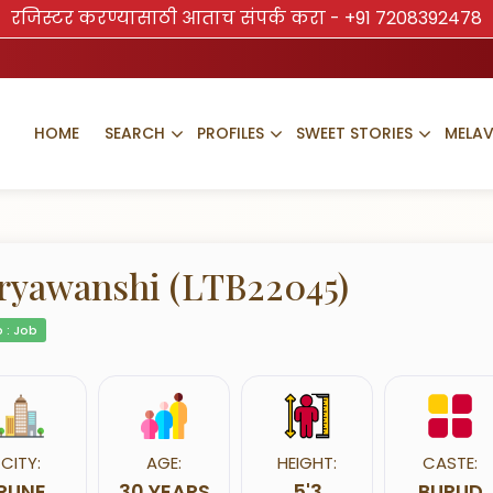
रजिस्टर करण्यासाठी आताच संपर्क करा -
+91 7208392478
HOME
SEARCH
PROFILES
SWEET STORIES
MELA
ryawanshi (LTB22045)
 : Job
CITY:
AGE:
HEIGHT:
CASTE:
PUNE
30 YEARS
5'3
BURUD