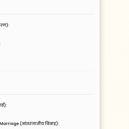
चरण):
:
आई):
 Marriage (आंतरजातीय विवाह):