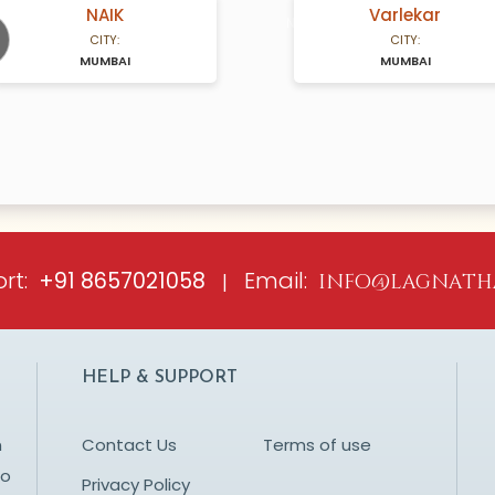
NAIK
Varlekar
A Years old
N/A Years old
CITY:
CITY:
MUMBAI
MUMBAI
ious
rt:
Email:
+91 8657021058
|
info@lagnath
HELP & SUPPORT
n
Contact Us
Terms of use
to
Privacy Policy