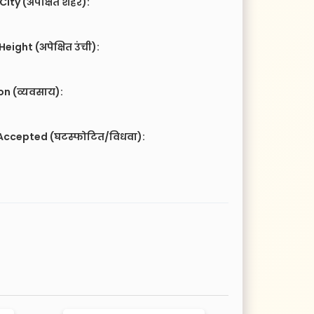
City (अपेक्षित शहर):
eight (अपेक्षित उंची):
n (व्यवसाय):
Accepted (घटस्फोटित/विधवा):