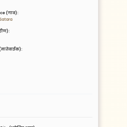
ce (गाव):
Satara
हीण):
(नातेवाईक):