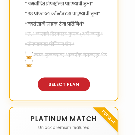
*अमर्यादित प्रोफाईल्स पाहण्याची मुभा*
*८८ प्रोफाइल कॉन्टॅक्टस पाहण्याची मुभा*
*मदतीसाठी ग्राहक सेवा प्रतिनिधी*
*रु. १ लाखाचे डिस्काउंट कुपन (अटी लागू)*
*प्रोफाइलवर प्रीमियम बॅज *
लग्न जुळल्यावर आकर्षक मंगळसूत्र भेट
SELECT PLAN
POPULAR
PLATINUM MATCH
Unlock premium features