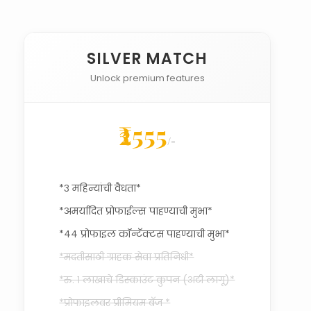
SILVER MATCH
Unlock premium features
₹2555
/-
*३ महिन्यांची वैधता*
*अमर्यादित प्रोफाईल्स पाहण्याची मुभा*
*४४ प्रोफाइल कॉन्टॅक्टस पाहण्याची मुभा*
*मदतीसाठी ग्राहक सेवा प्रतिनिधी*
*रु. १ लाखाचे डिस्काउंट कुपन (अटी लागू)*
*प्रोफाइलवर प्रीमियम बॅज *