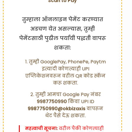
Scan to Pay
तुम्हाला ऑनलाइन पेमेंट करण्यात
अडचण येत असल्यास, तुम्ही
पेमेंटसाठी पुढील पर्यायी पद्धती वापरू
शकता:
१. तुम्ही GooglePay, PhonePe, Paytm
इत्यादी कोणत्याही UPI
एप्लिकेशनवरून वरील QR कोड स्कॅन
करू शकता.
२. तुम्ही आमचा Google Pay नंबर
९९८७७५०९९०
किंवा UPI ID
9987750990@okbizaxis
वापरून
थेट पैसे देऊ शकता.
महत्वाची सूचना:
वरील पैकी कोणत्याही