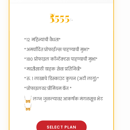
₹5555
/-
*१२ महिन्यांची वैधता*
*अमर्यादित प्रोफाईल्स पाहण्याची मुभा*
*१८० प्रोफाइल कॉन्टॅक्टस पाहण्याची मुभा*
*मदतीसाठी ग्राहक सेवा प्रतिनिधी*
*रु. १ लाखाचे डिस्काउंट कुपन (अटी लागू)*
*प्रोफाइलवर प्रीमियम बॅज *
लग्न जुळल्यावर आकर्षक मंगळसूत्र भेट
SELECT PLAN