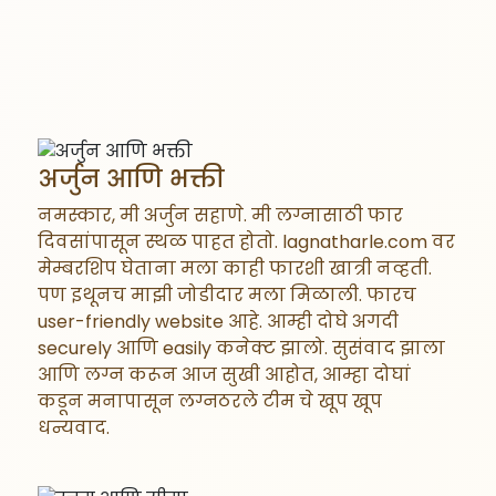
अर्जुन आणि भक्ती
नमस्कार, मी अर्जुन सहाणे. मी लग्नासाठी फार
दिवसांपासून स्थळ पाहत होतो. lagnatharle.com वर
मेम्बरशिप घेताना मला काही फारशी खात्री नव्हती.
पण इथूनच माझी जोडीदार मला मिळाली. फारच
user-friendly website आहे. आम्ही दोघे अगदी
securely आणि easily कनेक्ट झालो. सुसंवाद झाला
आणि लग्न करून आज सुखी आहोत, आम्हा दोघां
कडून मनापासून लग्नठरले टीम चे खूप खूप
धन्यवाद.