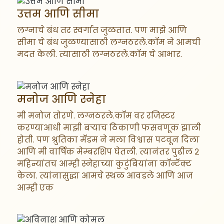
उत्तम आणि सीमा
लग्नाचे बंध तर स्वर्गात जुळतात. पण माझे आणि
सीमा चे बंध जुळण्यासाठी लग्नठरले.कॉम ने आमची
मदत केली. त्यासाठी लग्नठरले.कॉम चे आभार.
मनोज आणि स्नेहा
मी मनोज तोरणे. लग्नठरले.कॉम वर रजिस्टर
करण्याआधी माझी बऱ्याच ठिकाणी फसवणूक झाली
होती. पण श्रुतिका मॅडम ने मला विश्वास पटवून दिला
आणि मी वार्षिक मेम्बरशिप घेतली. त्यानंतर पुढील २
महिन्यांतच आम्ही स्नेहाच्या कुटुंबियांना कॉन्टॅक्ट
केला. त्यांनासुद्धा आमचे स्थळ आवडले आणि आज
आम्ही एक