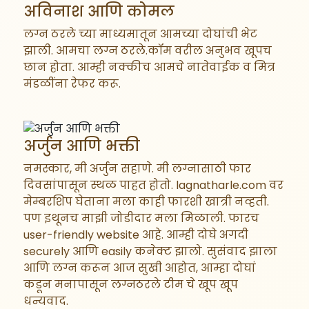
अविनाश आणि कोमल
लग्न ठरले च्या माध्यमातून आमच्या दोघांची भेट
झाली. आमचा लग्न ठरले.कॉम वरील अनुभव खूपच
छान होता. आम्ही नक्कीच आमचे नातेवाईक व मित्र
मंडळींना रेफर करू.
अर्जुन आणि भक्ती
नमस्कार, मी अर्जुन सहाणे. मी लग्नासाठी फार
दिवसांपासून स्थळ पाहत होतो. lagnatharle.com वर
मेम्बरशिप घेताना मला काही फारशी खात्री नव्हती.
पण इथूनच माझी जोडीदार मला मिळाली. फारच
user-friendly website आहे. आम्ही दोघे अगदी
securely आणि easily कनेक्ट झालो. सुसंवाद झाला
आणि लग्न करून आज सुखी आहोत, आम्हा दोघां
कडून मनापासून लग्नठरले टीम चे खूप खूप
धन्यवाद.