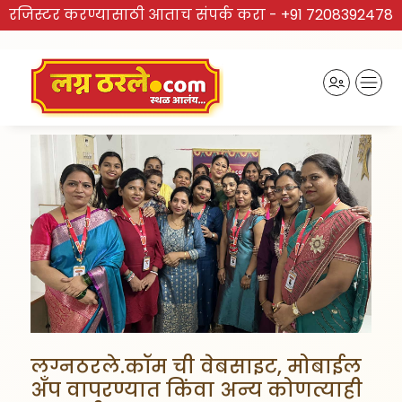
रजिस्टर करण्यासाठी आताच संपर्क करा -
+91 7208392478
लग्नठरले.कॉम ची वेबसाइट, मोबाईल
अँप वापरण्यात किंवा अन्य कोणत्याही