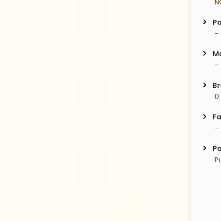
 N
Pa
 -
Ma
 -
Br
 0
Fa
 -
Pa
 P