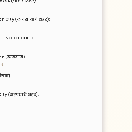
vak (गोत्र / देवक):
n City (व्यवसायाचे शहर):
EE, NO. OF CHILD:
n (व्यवसाय):
ing
ंगळ):
ity (राहण्याचे शहर):