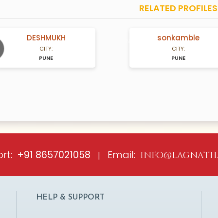
RELATED PROFILES
DESHMUKH
sonkamble
A Years old
N/A Years old
CITY:
CITY:
PUNE
PUNE
ious
rt:
Email:
+91 8657021058
|
info@lagnath
HELP & SUPPORT