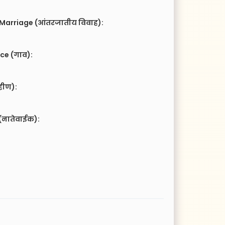
 Marriage (आंतरजातीय विवाह):
ce (गाव):
हीण):
(नातेवाईक):