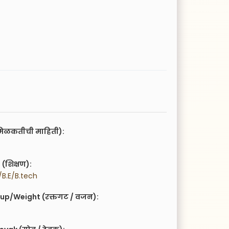
िळकतीची माहिती):
(शिक्षण):
B.E/B.tech
up/Weight (रक्तगट / वजन):
g