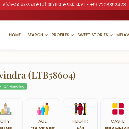
रजिस्टर करण्यासाठी आताच संपर्क करा -
+91 7208392478
HOME
SEARCH
PROFILES
SWEET STORIES
MELA
vindra (LTB58604)
 : QA Handling
CITY:
AGE:
HEIGHT:
CASTE:
PUNE
28 YEARS
5'4
BRAHMA