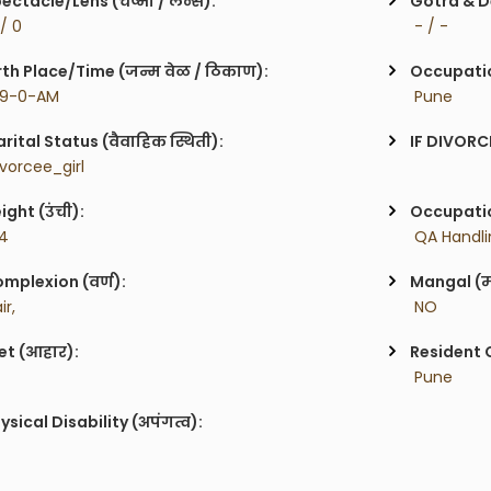
ectacle/Lens (चष्मा / लेन्स):
Gotra & De
 / 0
 - / -
rth Place/Time (जन्म वेळ / ठिकाण):
Occupatio
 9-0-AM
 Pune
rital Status (वैवाहिक स्थिती):
IF DIVORC
ivorcee_girl
ight (उंची):
Occupatio
'4
 QA Handl
mplexion (वर्ण):
Mangal (म
ir,
 NO
et (आहार):
Resident C
 Pune
ysical Disability (अपंगत्व):