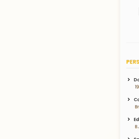
PERS
Da
 1
Ca
 B
Ed
 B