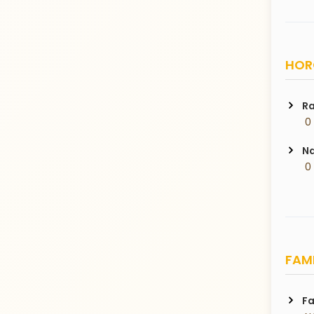
HORO
Ra
 0
Na
 0
FAMI
Fa