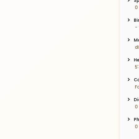
Sp
 0
Bi
 -
Ma
 d
He
 5
Co
 Fa
Di
 0
Ph
 0