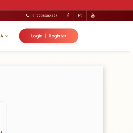
+91 7208392478
|
VA
Login
Register
N