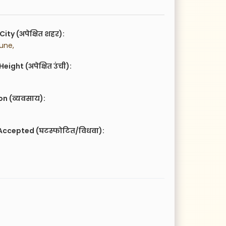
City (अपेक्षित शहर):
une,
eight (अपेक्षित उंची):
n (व्यवसाय):
Accepted (घटस्फोटित/विधवा):