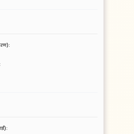
चरण):
:
आई):