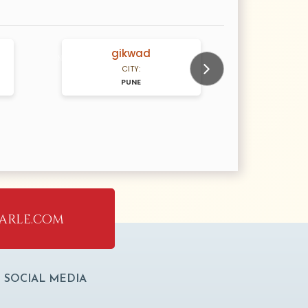
gikwad
Ku
N/A Years old
N/A Years old
CITY:
PUNE
Next
arle.com
SOCIAL MEDIA