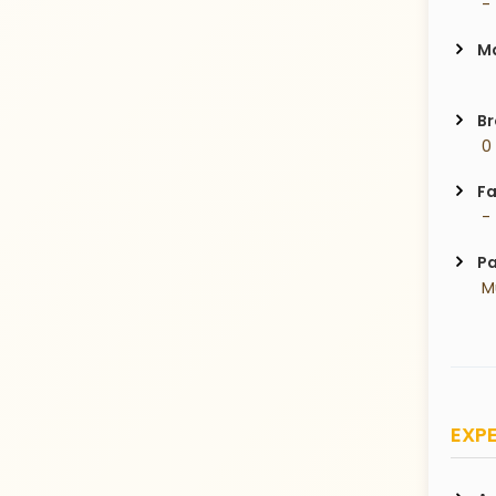
 -
Ma
Br
 0
Fa
 -
Pa
 
EXPE