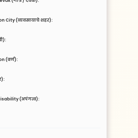
vak (गोत्र / देवक):
n City (व्यवसायाचे शहर):
ची):
 (वर्ण):
र):
isability (अपंगत्व):