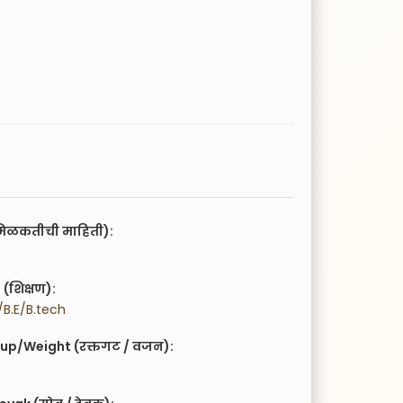
िळकतीची माहिती):
(शिक्षण):
B.E/B.tech
up/Weight (रक्तगट / वजन):