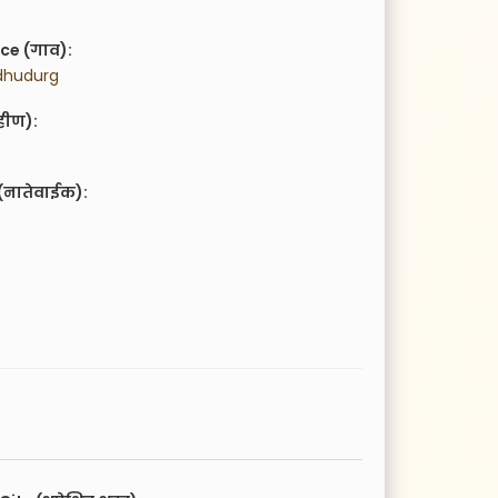
ce (गाव):
ndhudurg
हीण):
(नातेवाईक):