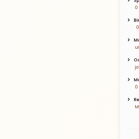
Sp
 0
Bi
  
Ma
 u
Oc
 j
Ma
 0
Re
 