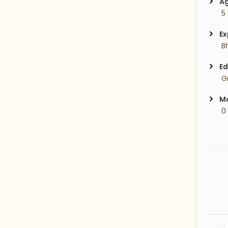
Ag
 5
Ex
 B
Ed
 G
Ma
 0