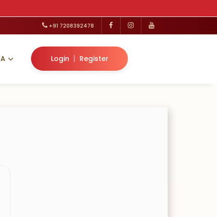
+91 7208392478
|
VA
Login
Register