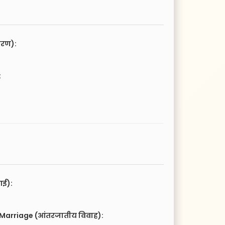
चरण):
:
आई):
 Marriage (आंतरजातीय विवाह):