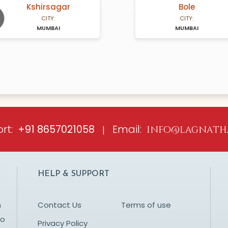
Kshirsagar
Bole
A Years old
N/A Years old
CITY:
CITY:
MUMBAI
MUMBAI
ious
rt:
Email:
+91 8657021058
|
info@lagnath
HELP & SUPPORT
n
Contact Us
Terms of use
to
Privacy Policy