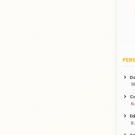
PERS
Da
 1
Ca
 K
Ed
 B