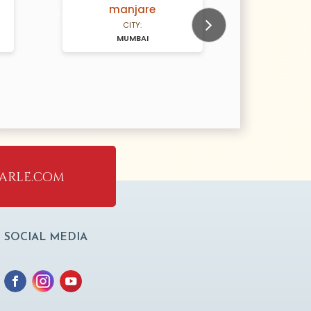
manjare
N/A Years old
N/A Years old
CITY:
MUMBAI
M
Next
arle.com
SOCIAL MEDIA