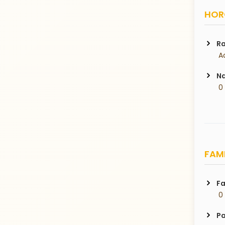
HORO
Ra
 A
Na
 0
FAMI
Fa
 0
Pa