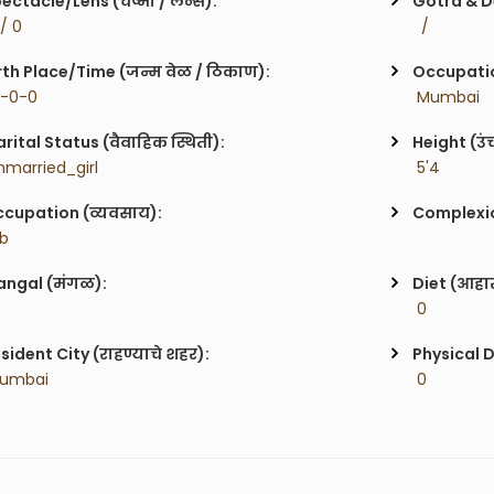
ectacle/Lens (चष्मा / लेन्स):
Gotra & De
 / 0
  / 
rth Place/Time (जन्म वेळ / ठिकाण):
Occupatio
0-0-0
 Mumbai
rital Status (वैवाहिक स्थिती):
Height (उं
nmarried_girl
 5'4
cupation (व्यवसाय):
Complexion
ob
ngal (मंगळ):
Diet (आहा
 0
sident City (राहण्याचे शहर):
Physical D
Mumbai
 0