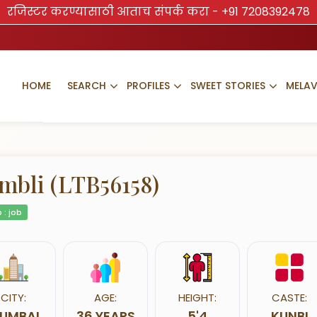
रजिस्टर करण्यासाठी आताच संपर्क करा -
+91 7208392478
HOME
SEARCH
PROFILES
SWEET STORIES
MELA
mbli (LTB56158)
 : job
CITY:
AGE:
HEIGHT:
CASTE:
UMBAI
36 YEARS
5'4
KUNBI