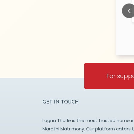
skar
PARWADI
N/A Years old
N/
TY:
CITY:
BAI
MUMBAI
Prev
For suppo
GET IN TOUCH
Lagna Tharle is the most trusted name i
Marathi Matrimony. Our platform caters 