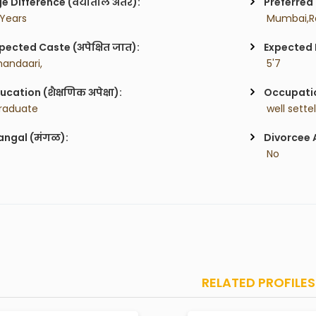
e Difference (वयातील अंतर):
Preferred 
 Years
 Mumbai,Ra
pected Caste (अपेक्षित जात):
Expected H
handaari,
 5'7
ucation (शैक्षणिक अपेक्षा):
Occupatio
raduate
 well sette
ngal (मंगळ):
Divorcee 
 No
RELATED PROFILES