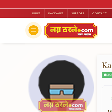
RULES
PACKAGES
SUPPORT
CONTACT
Ka
Job
M