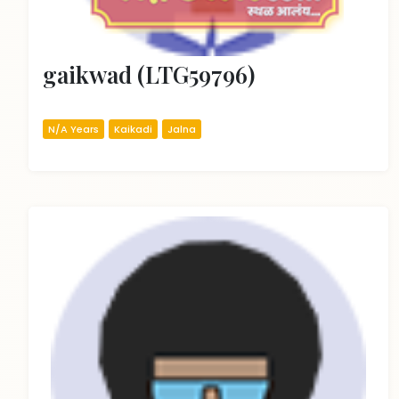
gaikwad (LTG59796)
N/A Years
Kaikadi
Jalna