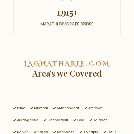
1,915+
MARATHI DIVORCEE BRIDES
LAGNATHARLE.COM
Area's we Covered
Pune
Mumbai
Ahmednagar
Amravati
Aurangabad
Chandrapur
Goa
Jalgaon
Kalyan
Karad
Khandesh
Kolhapur
Latur