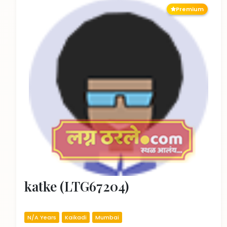
Premium
katke (LTG67204)
N/A Years
Kaikadi
Mumbai