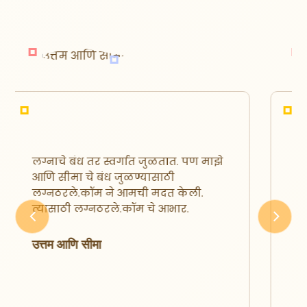
मी मनोज तोरणे. लग्नठरले.कॉम वर
रजिस्टर करण्याआधी माझी बऱ्याच
ठिकाणी फसवणूक झाली होती. पण
श्रुतिका मॅडम ने मला विश्वास पटवून दिला
आणि मी वार्षिक मेम्बरशिप घेतली.
Previous
Next
त्यानंतर पुढील २ महिन्यांतच आम्ही
स्नेहाच्या कुटुंबियांना कॉन्टॅक्ट केला.
त्यांनासुद्धा आमचे स्थळ आवडले आणि आज
आम्ही एक