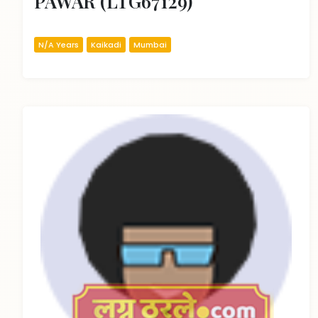
PAWAR (LTG67129)
N/A Years
Kaikadi
Mumbai