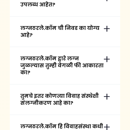
उपलब्ध आहेत?
लग्नठरले.कॉम ची निवड का योग्य
आहे?
लग्नठरले.कॉम द्वारे लग्न
जुळल्यास तुम्ही वेगळी फी आकारता
का?
तुमचे इतर कोणत्या विवाह संस्थेशी
संलग्नीकरण आहे का?
लग्नठरले.कॉम हि विवाहसंस्था कधी