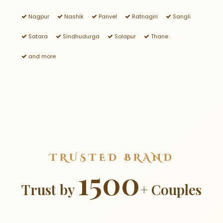
Nagpur
Nashik
Panvel
Ratnagiri
Sangli
Satara
Sindhudurga
Solapur
Thane
and more
TRUSTED BRAND
1500
Trust by
+ Couples