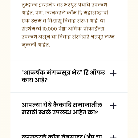
तुम्हाला इंटरनेट वर भरपूर पर्याय उपलब्ध
आहेत. पण, लग्नठरले.कॉम हि महाराष्ट्राची
एक उत्तम व विश्वासू विवाह संस्था आहे. या
संस्थेमध्ये १०,००० पेक्षा अधिक प्रोफाईल्स
उपलब्ध असून या विवाह संस्थेद्वारे भरपूर लग्न
जुळली आहेत.
"आकर्षक मंगळसूत्र भेट" हि ऑफर
काय आहे?
आपल्या येथे कैकादि समाजातील
मराठी स्थळे उपलब्ध आहेत का?
लग्नठरले.कॉम वेबसाइट/अँप चा