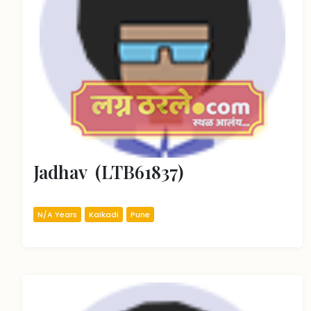
Jadhav  (LTB61837)
N/A Years
Kaikadi
Pune