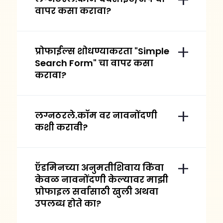
वापर कसा करावा?
प्रोफाईल्स शोधण्याकरता "Simple
Search Form" चा वापर कसा
करावा?
लग्नठरले.कॉम वर नावनोंदणी
कशी करावी?
ऍडमिनच्या अनुमतीशिवाय किंवा
केवळ नावनोंदणी केल्यावर माझी
प्रोफाइल सर्वासाठी खुली अथवा
उपलब्ध होते का?