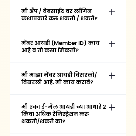
मी अँप / वेबसाईट वर लॉगिन
कशाप्रकारे करू शकतो / शकते?
मेंबर आयडी (Member ID) काय
आहे व तो कसा मिळतो?
मी माझा मेंबर आयडी विसरलो/
विसरली आहे. मी काय करावे?
मी एका ई-मेल आयडी च्या आधारे २
किंवा अधिक रेजिस्ट्रेशन करू
शकतो/शकते का?