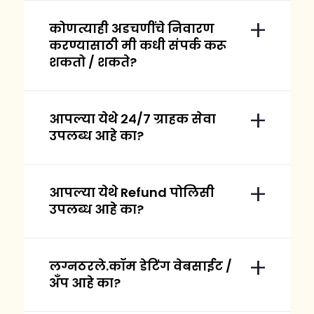
कोणत्याही अडचणींचे निवारण
करण्यासाठी मी कधी संपर्क करू
शकतो / शकते?
आपल्या येथे २४/७ ग्राहक सेवा
उपलब्ध आहे का?
आपल्या येथे Refund पोलिसी
उपलब्ध आहे का?
लग्नठरले.कॉम डेटिंग वेबसाईट /
अँप आहे का?