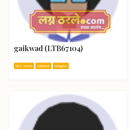
gaikwad (LTB67104)
N/A Years
Kaikadi
Nagpur