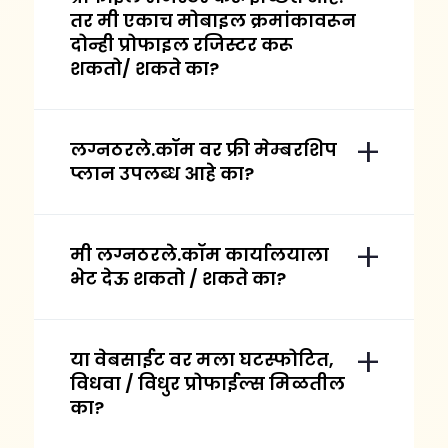
तर मी एकाच मोबाइल क्रमांकावरून
दोन्ही प्रोफाइल रजिस्टर करू
शकतो/ शकते का?
लग्नठरले.कॉम वर फ्री मेम्बरशिप
प्लान उपलब्ध आहे का?
मी लग्नठरले.कॉम कार्यालयाला
भेट देऊ शकतो / शकते का?
या वेबसाईट वर मला घटस्फोटित,
विधवा / विधुर प्रोफाईल्स मिळतील
का?