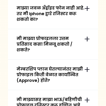
माझ्या जवळ अँड्रॉइड फोन नाही आहे.
तर मी Iphone द्वारे रजिस्टर करू
शकतो का?
मी माझ्या प्रोफाइलला उत्तम
प्रतिसाद कसा मिळवू शकतो /
शकते?
मेम्बरशिप प्लान घेतल्यानंतर माझी
प्रोफाइल किती वेळात कार्यान्वित
(Approve) होते?
मी माझ्यासह माझा भाऊ/बहिणीची
प्रोफाइल रजिस्टर करू इच्छित आहे.