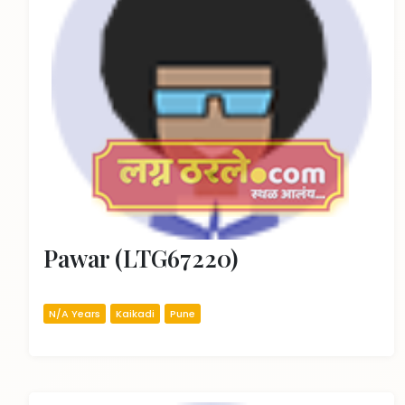
Pawar (LTG67220)
N/A Years
Kaikadi
Pune