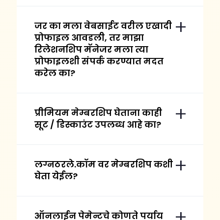
जर का मला वेबसाईट वरील एखादी
प्रोफाइल आवडली, तर माझा
रिलेशनशिप मॅनेजर मला त्या
प्रोफाइलशी संपर्क करण्यात मदत
करेल का?
प्रीमियम मेम्बरशिप घेताना काही
सूट / डिस्काउंट उपलब्ध आहे का?
लग्नठरले.कॉम वर मेम्बरशिप कशी
घेता येईल?
ऑनलाईन पेमेन्टचे कोणते पर्याय