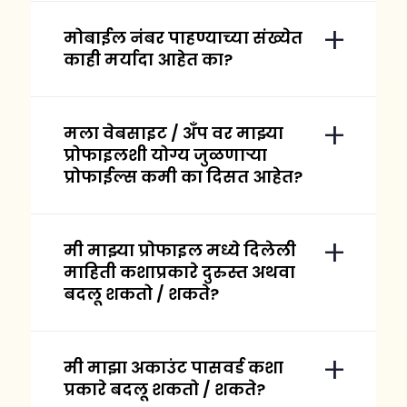
मोबाईल नंबर पाहण्याच्या संख्येत
काही मर्यादा आहेत का?
मला वेबसाइट / अँप वर माझ्या
प्रोफाइलशी योग्य जुळणाऱ्या
प्रोफाईल्स कमी का दिसत आहेत?
मी माझ्या प्रोफाइल मध्ये दिलेली
माहिती कशाप्रकारे दुरुस्त अथवा
बदलू शकतो / शकते?
मी माझा अकाउंट पासवर्ड कशा
प्रकारे बदलू शकतो / शकते?