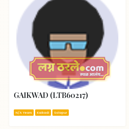
GAIKWAD (LTB60217)
N/A Years
Kaikadi
Solapur