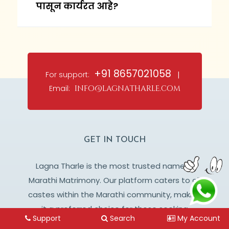
पासून कार्यरत आहे?
+91 8657021058
For support:
|
Email:
info@lagnatharle.com
GET IN TOUCH
Lagna Tharle is the most trusted name in
Marathi Matrimony. Our platform caters to all
castes within the Marathi community, making
it a preferred choice for those seeking
Support
Search
My Account
genuine and meaningful relationships