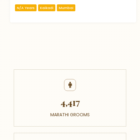
N/A Years
Kaikadi
Mumbai
4,417
MARATHI GROOMS