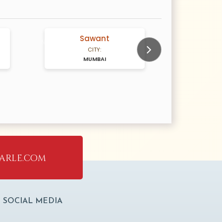
Sawant
S
N/A Years old
N/A Years old
CITY:
MUMBAI
M
Next
arle.com
SOCIAL MEDIA