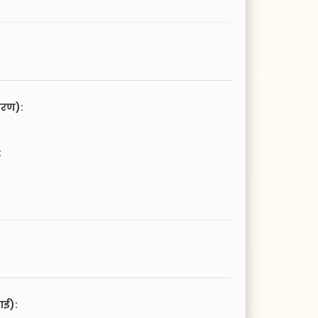
चरण):
:
आई):