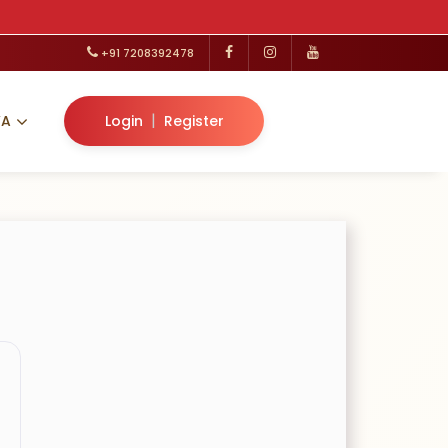
+91 7208392478
|
VA
Login
Register