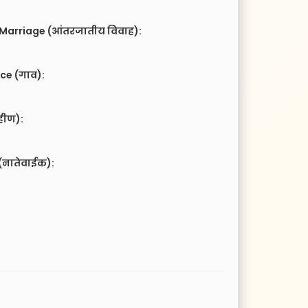
 Marriage (आंतरजातीय विवाह):
ce (गाव):
हीण):
(नातेवाईक):