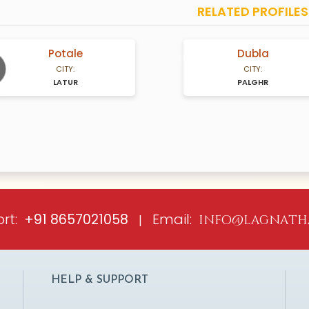
RELATED PROFILES
Potale
Dubla
A Years old
N/A Years old
CITY:
CITY:
LATUR
PALGHR
ious
rt:
Email:
+91 8657021058
|
info@lagnath
HELP & SUPPORT