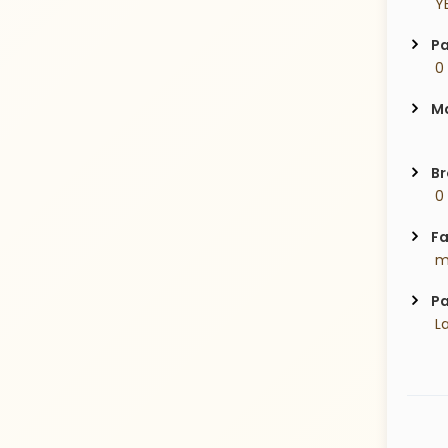
 Y
Pa
 0
Ma
Br
 0
Fa
 m
Pa
 L