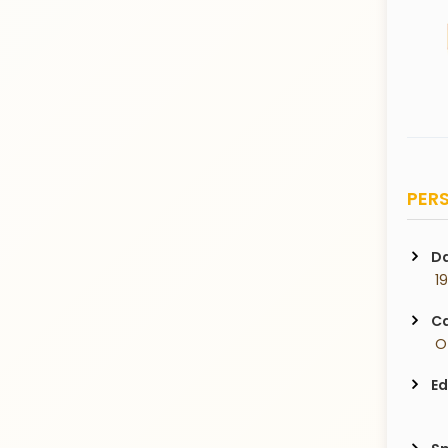
PERS
Da
 1
Ca
 O
Ed