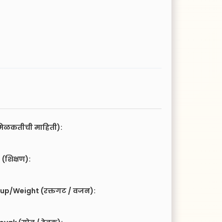
िळकतीची माहिती):
(शिक्षण):
up/Weight (रक्तगट / वजन):