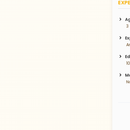
EXPE
Ag
 3
Ex
 A
Ed
 10
Ma
 N