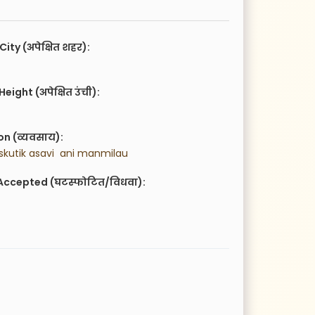
City (अपेक्षित शहर):
eight (अपेक्षित उंची):
n (व्यवसाय):
skutik asavi  ani manmilau
Accepted (घटस्फोटित/विधवा):