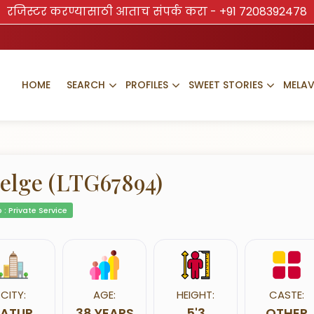
रजिस्टर करण्यासाठी आताच संपर्क करा -
+91 7208392478
HOME
SEARCH
PROFILES
SWEET STORIES
MELA
elge (LTG67894)
 : Private Service
CITY:
AGE:
HEIGHT:
CASTE:
LATUR
38 YEARS
5'3
OTHER