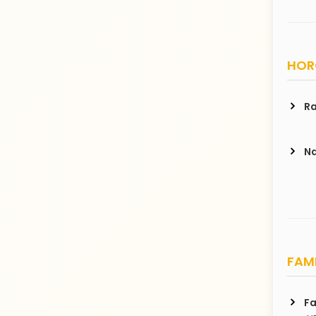
HORO
Ra
Na
FAMI
Fa