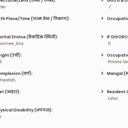
ectacle/Lens (चष्मा / लेन्स):
Gotra & De
/ No
  / 
rth Place/Time (जन्म वेळ / ठिकाण):
Occupatio
rital Status (वैवाहिक स्थिती):
IF DIVORC
ivorcee_boy
 0    
ight (उंची):
Occupatio
'3
 Private Se
mplexion (वर्ण):
Mangal (म
heatish,
et (आहार):
Resident C
 Latur
ysical Disability (अपंगत्व):
o