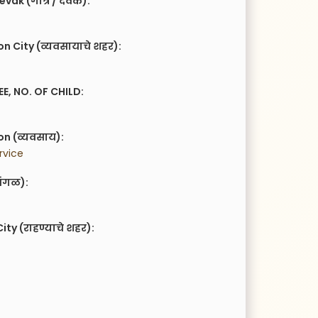
vak (गोत्र / देवक):
n City (व्यवसायाचे शहर):
EE, NO. OF CHILD:
n (व्यवसाय):
rvice
ंगळ):
ity (राहण्याचे शहर):