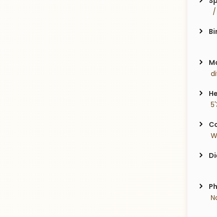
Sp
  
Bi
Ma
 d
He
 5
Co
 W
Di
Ph
 N