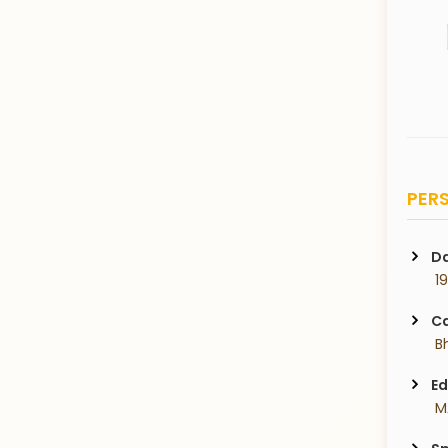
PERS
Da
 1
Ca
 B
Ed
 M