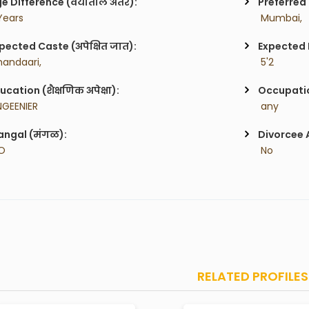
e Difference (वयातील अंतर):
Preferred 
 Years
 Mumbai,
pected Caste (अपेक्षित जात):
Expected H
handaari,
 5'2
ucation (शैक्षणिक अपेक्षा):
Occupatio
NGEENIER
 any
ngal (मंगळ):
Divorcee 
O
 No
RELATED PROFILES