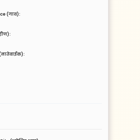
ce (गाव):
हीण):
(नातेवाईक):