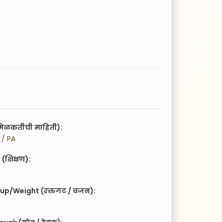
िळकतीची माहिती):
 / PA
(शिक्षण):
up/Weight (रक्तगट / वजन):