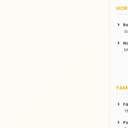
HORO
Ra
 S
Na
 
FAMI
Fa
 Y
Pa