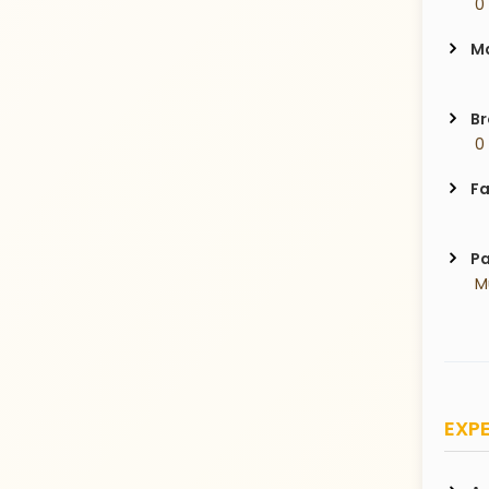
 0
Ma
Br
 0
Fa
Pa
 
EXPE