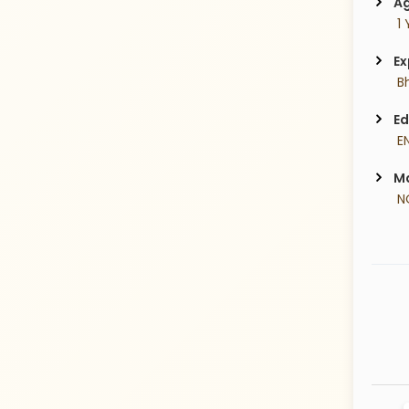
Ag
 1
Ex
 B
Ed
 E
Ma
 N