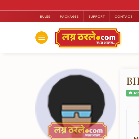
RULES
PACKAGES
SUPPORT
CONTACT
BH
Job
M