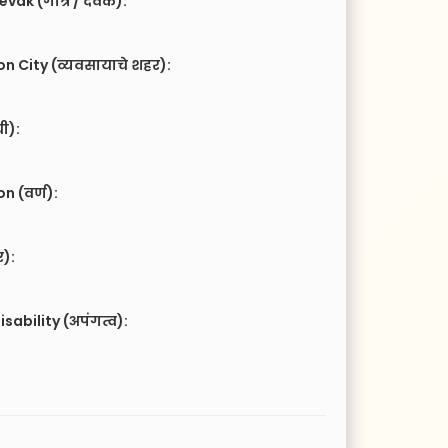
vak (गोत्र / देवक):
n City (व्यवसायाचे शहर):
ची):
 (वर्ण):
र):
isability (अपंगत्व):