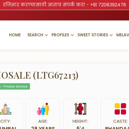
रजिस्टर करण्यासाठी आताच संपर्क करा -
+91 7208392478
HOME
SEARCH
PROFILES
SWEET STORIES
MELA
OSALE (LTG67213)
 : Private Service
CITY:
AGE:
HEIGHT:
CASTE:
UMBAI
28 YEARS
5'4
BHANDAA