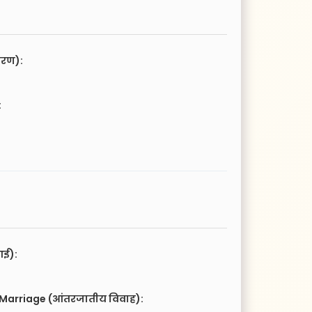
चरण):
:
आई):
 Marriage (आंतरजातीय विवाह):