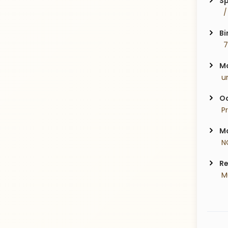
Sp
  
Bi
  
Ma
 u
Oc
 P
Ma
 N
Re
 