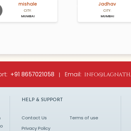
mishale
Jadhav
A Years old
N/A Years old
CITY:
CITY:
MUMBAI
MUMBAI
ious
rt:
Email:
+91 8657021058
|
info@lagnath
HELP & SUPPORT
n
Contact Us
Terms of use
to
Privacy Policy