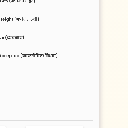
City (अपेक्षित शहर):
eight (अपेक्षित उंची):
n (व्यवसाय):
Accepted (घटस्फोटित/विधवा):