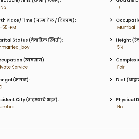
ectacle/Lens (चष्मा / लेन्स):
Gotra & De
/ No
  / 
rth Place/Time (जन्म वेळ / ठिकाण):
Occupatio
7-55-PM
 Mumbai
rital Status (वैवाहिक स्थिती):
Height (उं
nmarried_boy
 5'4
cupation (व्यवसाय):
Complexion
rivate Service
 Fair,
ngal (मंगळ):
Diet (आहा
O
sident City (राहण्याचे शहर):
Physical D
Mumbai
 No