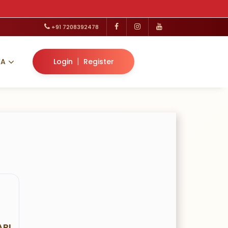
+91 7208392478
|
VA
Login
Register
RI