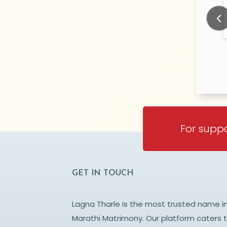
SNAIK
more
N/A Years old
N/
TY:
CITY:
BAI
MUMBAI
Prev
For suppo
GET IN TOUCH
Lagna Tharle is the most trusted name i
Marathi Matrimony. Our platform caters 