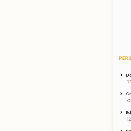
PERS
Da
 2
Ca
 
Ed
 1