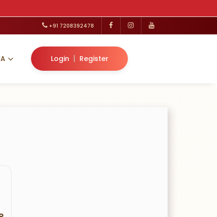
+91 7208392478
|
VA
Login
Register
R