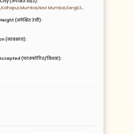
City (अपेक्षित शहर):
 Karnataka,Kolhapur,Mumbai,Navi Mumbai,Sangli,Satara,Thane,
eight (अपेक्षित उंची):
n (व्यवसाय):
Accepted (घटस्फोटित/विधवा):