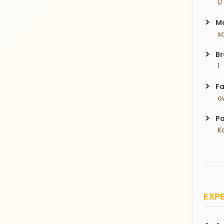
 0
Ma
 s
Br
 1
Fa
 o
Pa
 K
EXPE