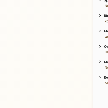
Sp
 N
Bi
 k
Ma
 u
Oc
 H
Ma
 N
Re
 