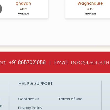
Chavan
Waghchaure
A Years old
N/A Years old
CITY:
CITY:
MUMBAI
MUMBAI
ious
rt:
Email:
+91 8657021058
|
info@lagnath
HELP & SUPPORT
n
Contact Us
Terms of use
to
Privacy Policy