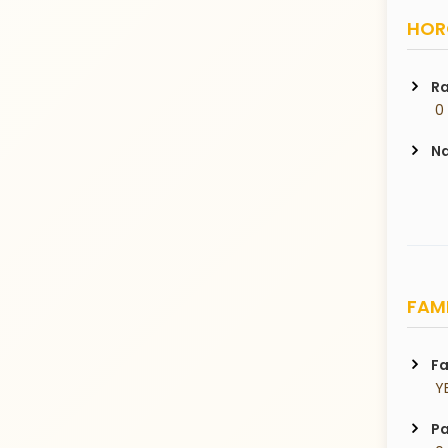
HORO
Ra
 0
Na
FAMI
Fa
 Y
Pa