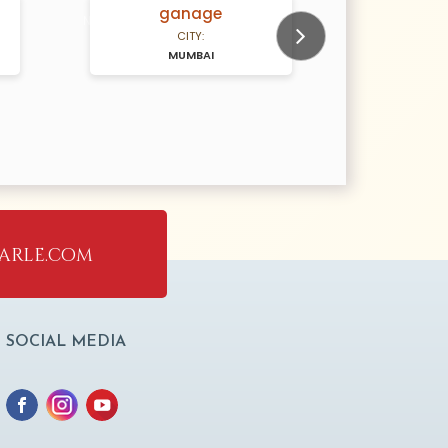
ganage
So
N/A Years old
N/A Years old
CITY:
MUMBAI
NAV
Next
arle.com
SOCIAL MEDIA