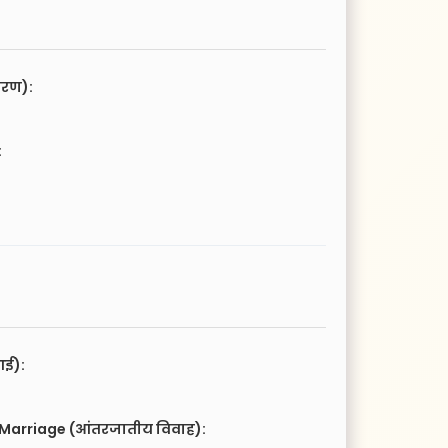
चरण):
:
आई):
 Marriage (आंतरजातीय विवाह):