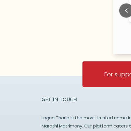
hade
NAGOTKAR
N/A Years old
N/
TY:
CITY:
BAI
MUMBAI
Prev
For suppo
GET IN TOUCH
Lagna Tharle is the most trusted name i
Marathi Matrimony. Our platform caters 