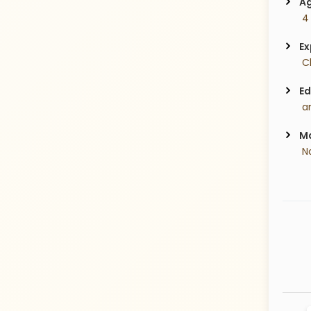
Ag
 4
Ex
 C
Ed
 a
Ma
 N