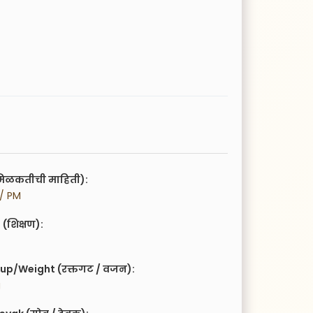
िळकतीची माहिती):
 / PM
(शिक्षण):
up/Weight (रक्तगट / वजन):
g