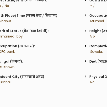
ectacle/Lens (चष्मा / लेन्स):
Gotra & De
o / No
 - / 
rth Place/Time (जन्म वेळ / ठिकाण):
Occupatio
olhapur 
 Mumbai
rital Status (वैवाहिक स्थिती):
Height (उं
nmarried_boy
 5'5
cupation (व्यवसाय):
Complexion
DFC bank
 Sawala,
ngal (मंगळ):
Diet (आहा
ot Known
sident City (राहण्याचे शहर):
Physical D
Mumbai
 No