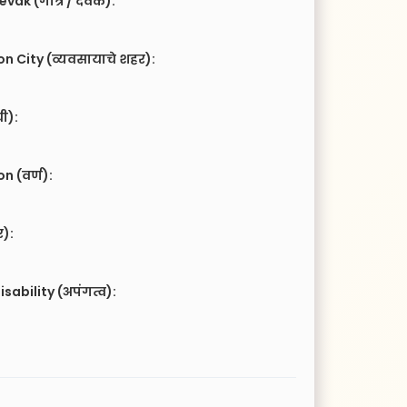
vak (गोत्र / देवक):
n City (व्यवसायाचे शहर):
ची):
 (वर्ण):
र):
isability (अपंगत्व):