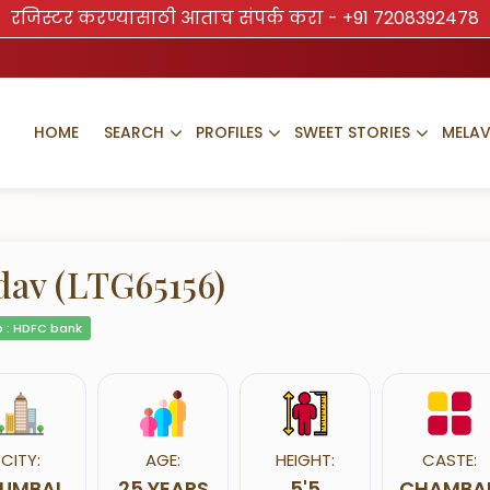
रजिस्टर करण्यासाठी आताच संपर्क करा -
+91 7208392478
HOME
SEARCH
PROFILES
SWEET STORIES
MELA
dav (LTG65156)
 : HDFC bank
CITY:
AGE:
HEIGHT:
CASTE:
UMBAI
25 YEARS
5'5
CHAMBA