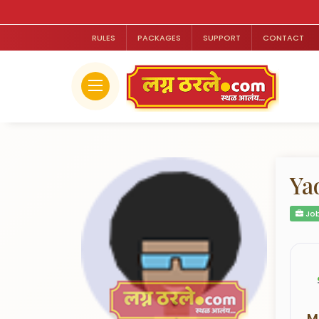
RULES
PACKAGES
SUPPORT
CONTACT
Ya
Job
M