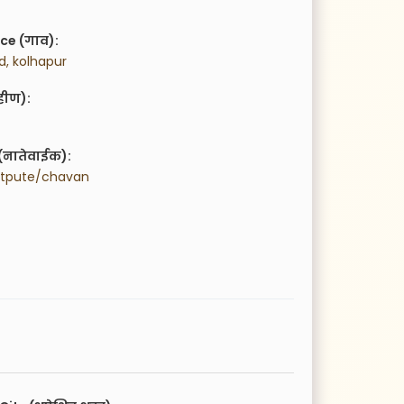
ce (गाव):
d, kolhapur
हीण):
(नातेवाईक):
atpute/chavan