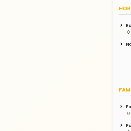
HORO
Ra
 0
Na
FAMI
Fa
 0
Pa