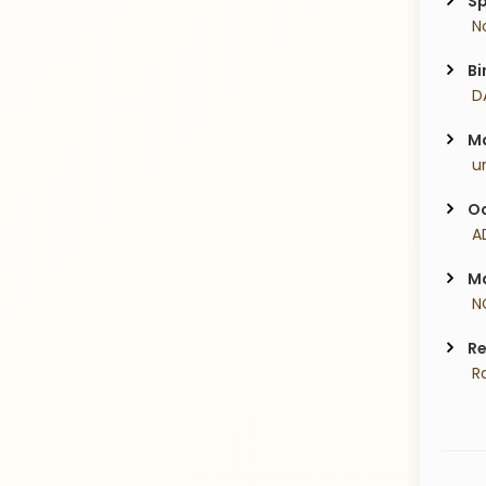
Sp
 N
Bi
 D
Ma
 u
Oc
 
Ma
 N
Re
 R