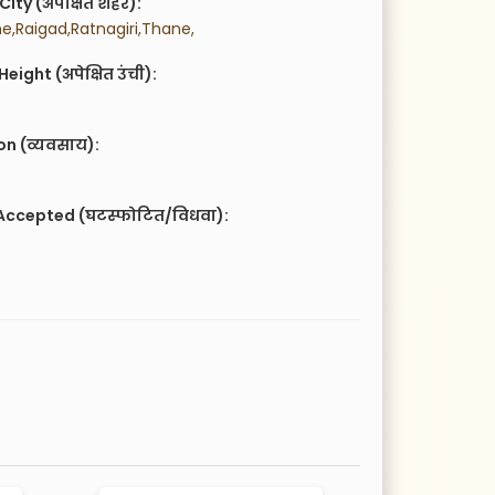
City (अपेक्षित शहर):
ne,Raigad,Ratnagiri,Thane,
eight (अपेक्षित उंची):
n (व्यवसाय):
Accepted (घटस्फोटित/विधवा):