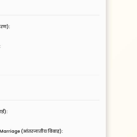
चरण):
:
आई):
 Marriage (आंतरजातीय विवाह):