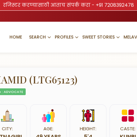
रजिस्टर करण्यासाठी आताच संपर्क करा -
+91 7208392478
HOME
SEARCH
PROFILES
SWEET STORIES
MELA
AMID (LTG65123)
 : ADVOCATE
CITY:
AGE:
HEIGHT:
CASTE:
TNAGIRI
49 YEARS
5'4
KUNBI