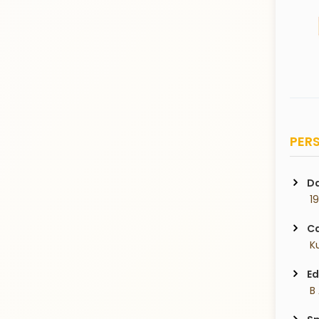
PERS
Da
 1
Ca
 K
Ed
 B