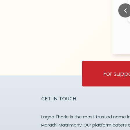
GATE
Malap
N/A Years old
N/
TY:
CITY:
AGIRI
RATNAGIRI
Prev
For suppo
GET IN TOUCH
Lagna Tharle is the most trusted name i
Marathi Matrimony. Our platform caters 