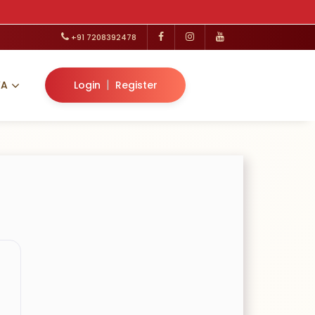
+91 7208392478
|
VA
Login
Register