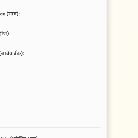
ce (गाव):
हीण):
(नातेवाईक):