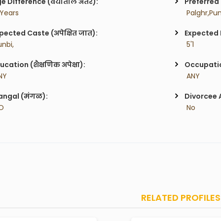
e Difference (वयातील अंतर):
Preferred 
 Years
 Palghr,Pu
pected Caste (अपेक्षित जात):
Expected H
unbi,
 5'1
ucation (शैक्षणिक अपेक्षा):
Occupatio
NY
 ANY
ngal (मंगळ):
Divorcee 
O
 No
RELATED PROFILES