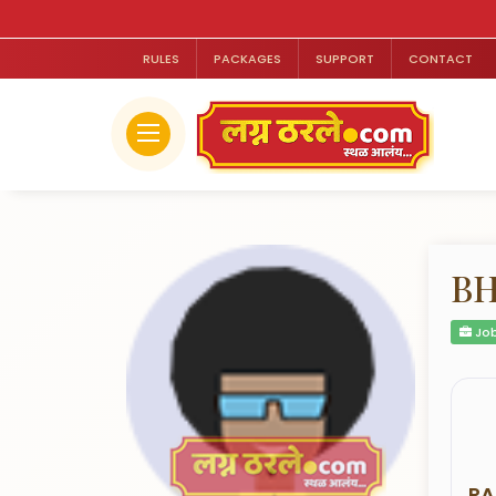
RULES
PACKAGES
SUPPORT
CONTACT
BH
Job
RA