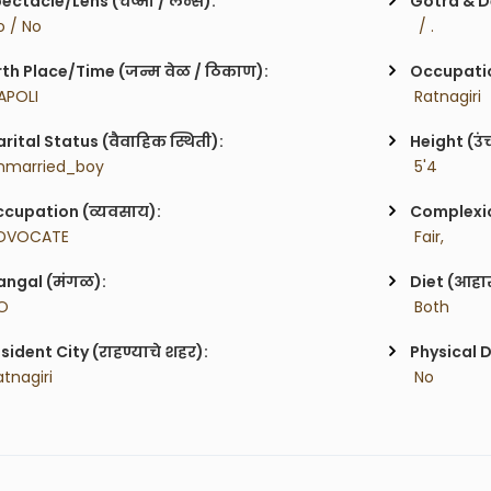
ectacle/Lens (चष्मा / लेन्स):
Gotra & De
o / No
  / .
rth Place/Time (जन्म वेळ / ठिकाण):
Occupatio
APOLI 
 Ratnagiri
rital Status (वैवाहिक स्थिती):
Height (उं
nmarried_boy
 5'4
cupation (व्यवसाय):
Complexion
ADVOCATE
 Fair,
ngal (मंगळ):
Diet (आहा
O
 Both
sident City (राहण्याचे शहर):
Physical D
atnagiri
 No