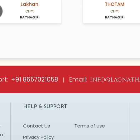
Lakhan
THOTAM
A Years old
N/A Years old
CITY:
CITY:
RATNAGIRI
RATNAGIRI
ious
rt:
Email:
+91 8657021058
|
info@lagnath
HELP & SUPPORT
n
Contact Us
Terms of use
to
Privacy Policy