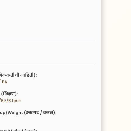
िळकतीची माहिती):
/ PA
(शिक्षण):
B.E/B.tech
up/Weight (रक्तगट / वजन):