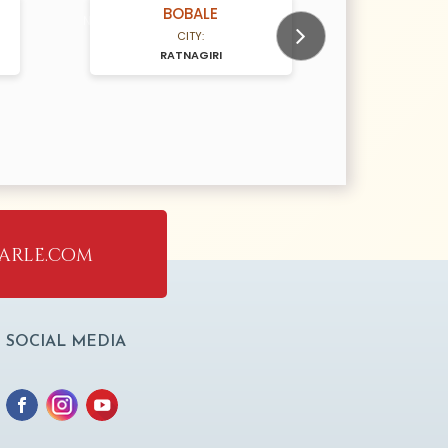
BOBALE
N/A Years old
N/A Years old
CITY:
RATNAGIRI
RA
Next
arle.com
SOCIAL MEDIA