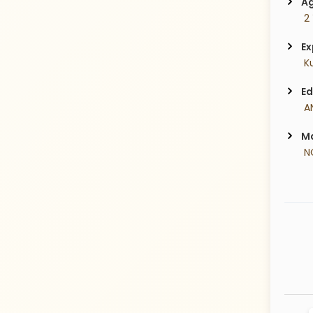
Ag
 2
Ex
 K
Ed
 A
Ma
 N