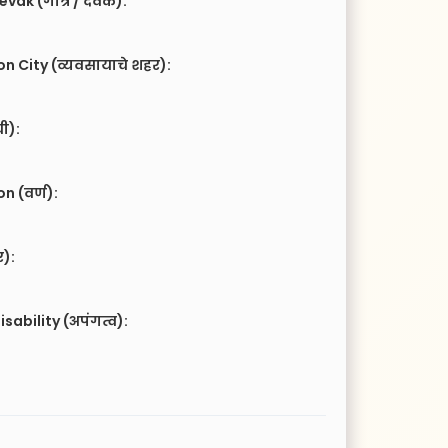
vak (गोत्र / देवक):
n City (व्यवसायाचे शहर):
ची):
 (वर्ण):
र):
isability (अपंगत्व):