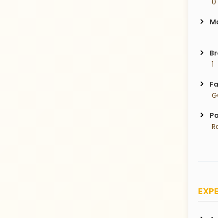
 0
Ma
Br
 1
Fa
 
Pa
 R
EXPE