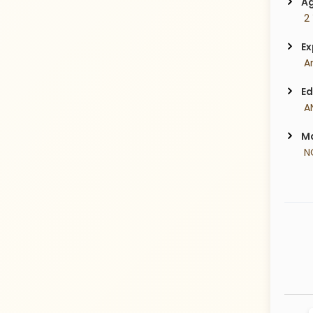
Ag
 2
Ex
 A
Ed
 A
Ma
 N