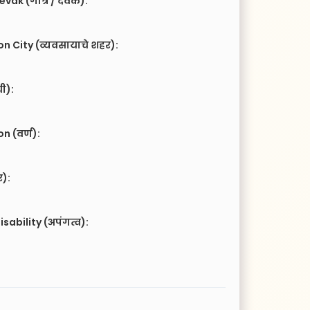
vak (गोत्र / देवक):
n City (व्यवसायाचे शहर):
ची):
 (वर्ण):
र):
isability (अपंगत्व):