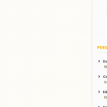
PERS
Da
 1
Ca
 G
Ed
 1