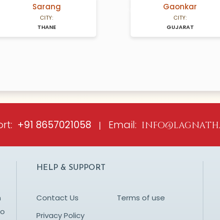
Sarang
Gaonkar
A Years old
N/A Years old
CITY:
CITY:
THANE
GUJARAT
rt:
Email:
+91 8657021058
|
info@lagnath
HELP & SUPPORT
n
Contact Us
Terms of use
to
Privacy Policy