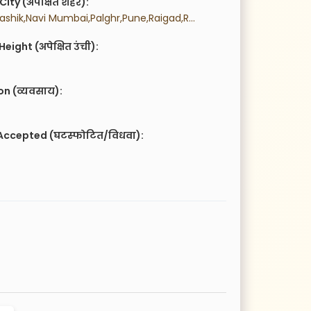
City (अपेक्षित शहर):
 Mumbai,Nashik,Navi Mumbai,Palghr,Pune,Raigad,Ratnagiri,Thane,
eight (अपेक्षित उंची):
n (व्यवसाय):
Accepted (घटस्फोटित/विधवा):