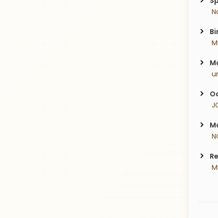
Sp
 N
Bi
 M
Ma
 u
Oc
 J
Ma
 N
Re
 