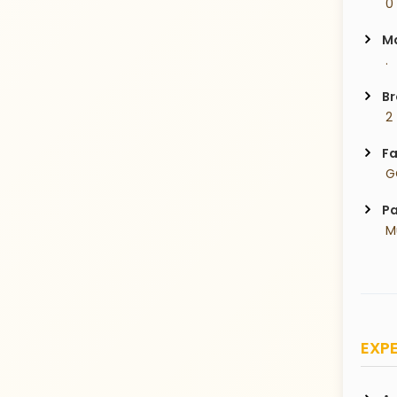
 0
Ma
 .
Br
 2
Fa
 
Pa
 
EXPE