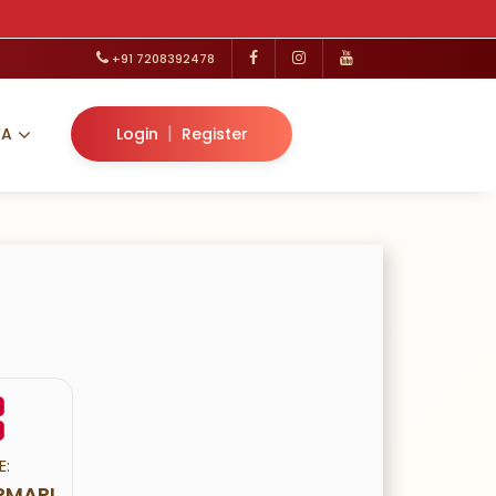
+91 7208392478
|
VA
Login
Register
E:
RMARI