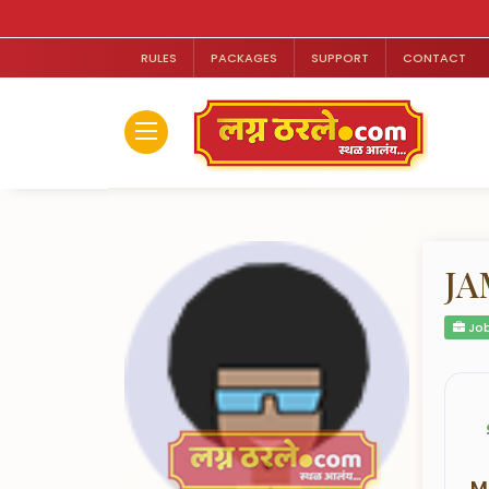
RULES
PACKAGES
SUPPORT
CONTACT
JA
Job
M