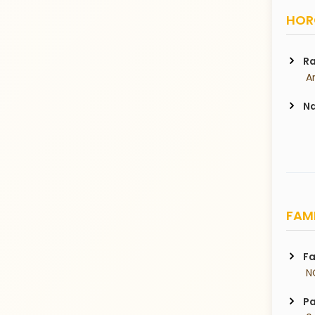
HORO
Ra
 A
Na
FAMI
Fa
 N
Pa