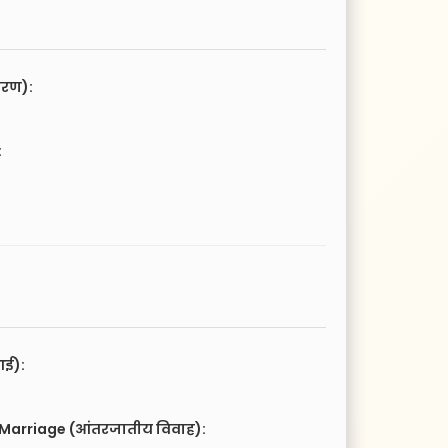
चरण):
:
आई):
 Marriage (आंतरजातीय विवाह):