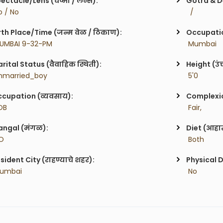
ectacle/Lens (चष्मा / लेन्स):
Gotra & De
o / No
  / 
rth Place/Time (जन्म वेळ / ठिकाण):
Occupatio
UMBAI 9-32-PM
 Mumbai
rital Status (वैवाहिक स्थिती):
Height (उं
nmarried_boy
 5'0
cupation (व्यवसाय):
Complexion
OB
 Fair,
ngal (मंगळ):
Diet (आहा
O
 Both
sident City (राहण्याचे शहर):
Physical D
Mumbai
 No