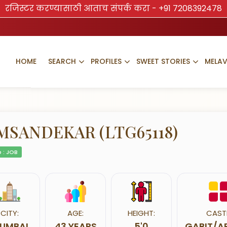
रजिस्टर करण्यासाठी आताच संपर्क करा -
+91 7208392478
HOME
SEARCH
PROFILES
SWEET STORIES
MELA
MSANDEKAR (LTG65118)
 : JOB
CITY:
AGE:
HEIGHT:
CAST
UMBAI
43 YEARS
5'0
GABIT/A