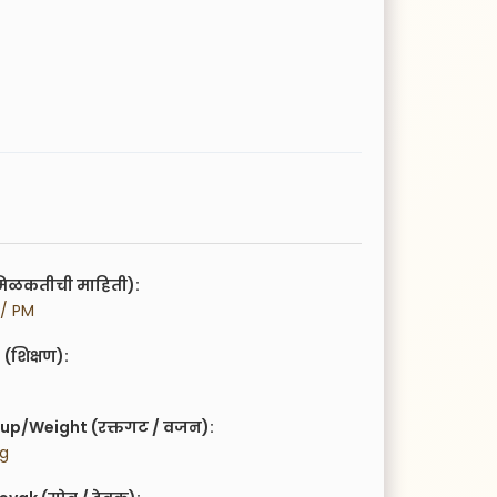
िळकतीची माहिती):
 / PM
(शिक्षण):
up/Weight (रक्तगट / वजन):
kg