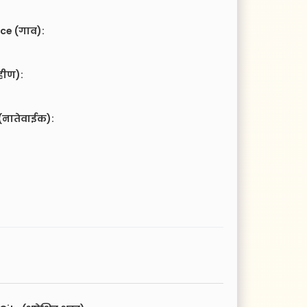
ce (गाव):
हीण):
(नातेवाईक):