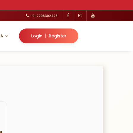
+91 7208392478
|
VA
Login
Register
R