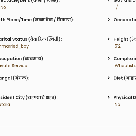
ectacle/Lens (चष्मा / लेन्स):
Gotra & De
/ No
  / 
rth Place/Time (जन्म वेळ / ठिकाण):
Occupatio
rital Status (वैवाहिक स्थिती):
Height (उं
nmarried_boy
 5'2
cupation (व्यवसाय):
Complexion
rivate Service
 Wheatish,
ngal (मंगळ):
Diet (आहा
sident City (राहण्याचे शहर):
Physical D
atara
 No