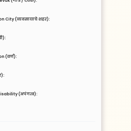
vak (गोत्र / देवक):
n City (व्यवसायाचे शहर):
ची):
 (वर्ण):
र):
isability (अपंगत्व):