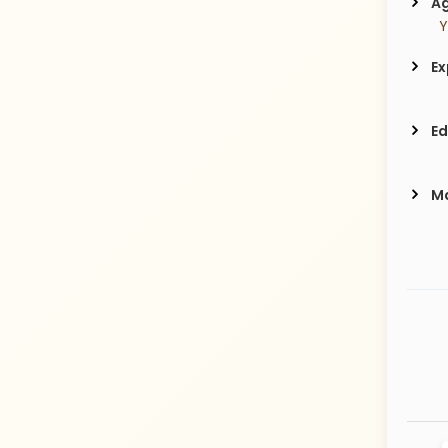
Ag
  
Ex
Ed
Ma