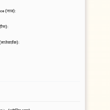
ce (गाव):
हीण):
(नातेवाईक):