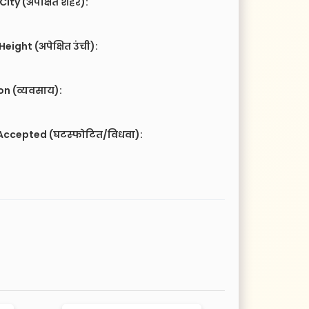
City (अपेक्षित शहर):
eight (अपेक्षित उंची):
n (व्यवसाय):
Accepted (घटस्फोटित/विधवा):