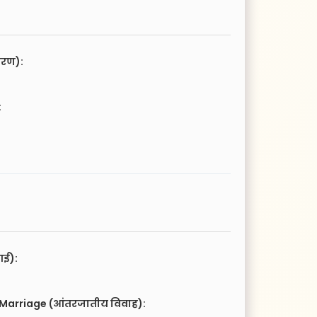
चरण):
:
आई):
 Marriage (आंतरजातीय विवाह):