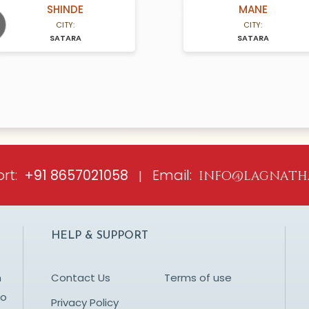
SHINDE
MANE
A Years old
N/A Years old
CITY:
CITY:
SATARA
SATARA
ious
rt:
Email:
+91 8657021058
|
info@lagnath
HELP & SUPPORT
n
Contact Us
Terms of use
to
Privacy Policy