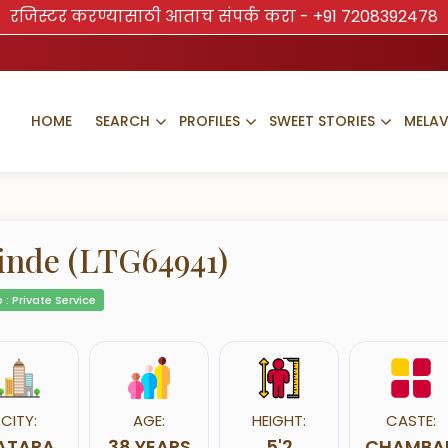
रजिस्टर करण्यासाठी आताच संपर्क करा -
+91 7208392478
HOME
SEARCH
PROFILES
SWEET STORIES
MELA
inde (LTG64941)
 : Private Service
CITY:
AGE:
HEIGHT:
CASTE:
ATARA
38 YEARS
5'2
CHAMBA