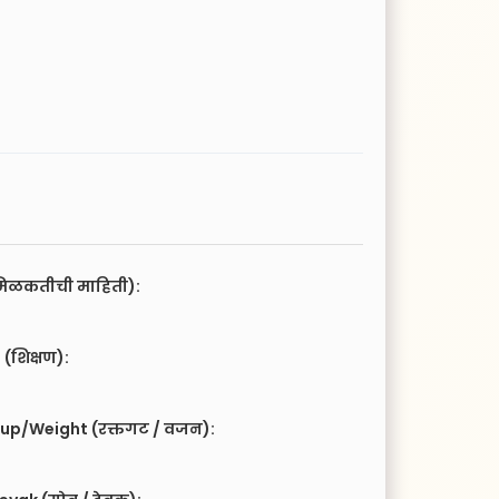
िळकतीची माहिती):
(शिक्षण):
up/Weight (रक्तगट / वजन):