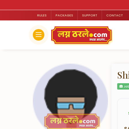
RULES
PACKAGES
SUPPORT
CONTACT
Sh
Job
S