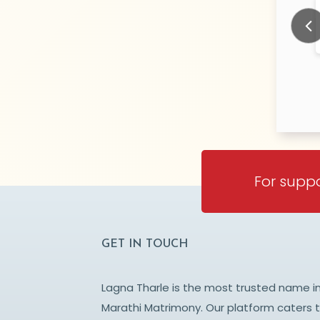
ble
DHULAP
N/A Years old
N/
TY:
CITY:
NE
SATARA
Prev
For suppo
GET IN TOUCH
Lagna Tharle is the most trusted name i
Marathi Matrimony. Our platform caters 