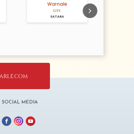
Warnale
K
N/A Years old
N/A Years old
CITY:
SATARA
S
Next
arle.com
SOCIAL MEDIA