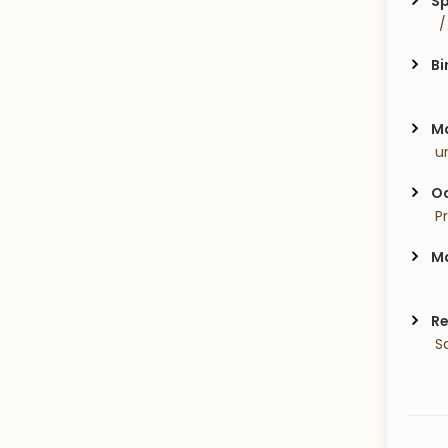
Sp
  
Bi
Ma
 u
Oc
 P
Ma
Re
 S