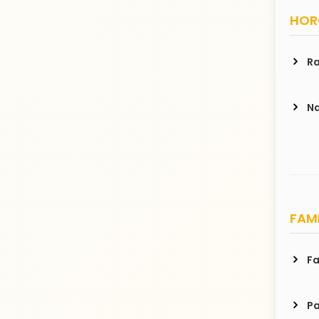
HORO
Ra
Na
FAMI
Fa
Pa