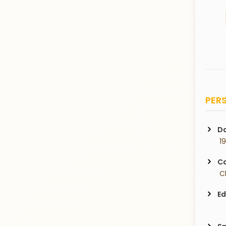
PERS
Da
 1
Ca
 
Ed