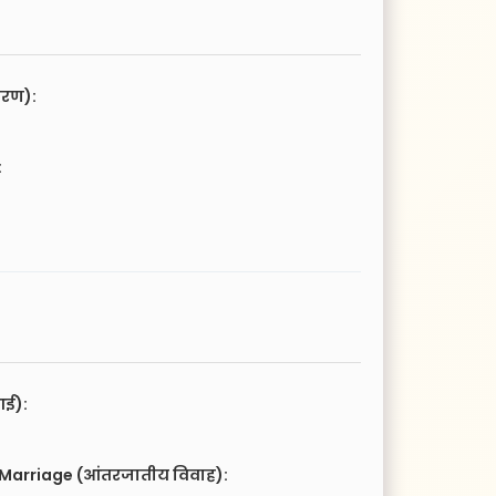
चरण):
:
आई):
 Marriage (आंतरजातीय विवाह):