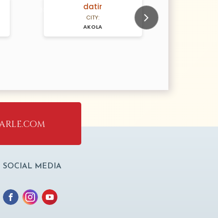
datir
N/A Years old
N/A Years old
CITY:
AKOLA
M
Next
arle.com
SOCIAL MEDIA