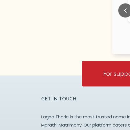
nde
malunjkar
N/A Years old
N/
TY:
CITY:
BAI
AKOLA
Prev
For suppo
GET IN TOUCH
Lagna Tharle is the most trusted name i
Marathi Matrimony. Our platform caters 