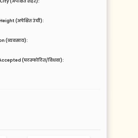
City (अपेक्षित शहर):
eight (अपेक्षित उंची):
n (व्यवसाय):
Accepted (घटस्फोटित/विधवा):