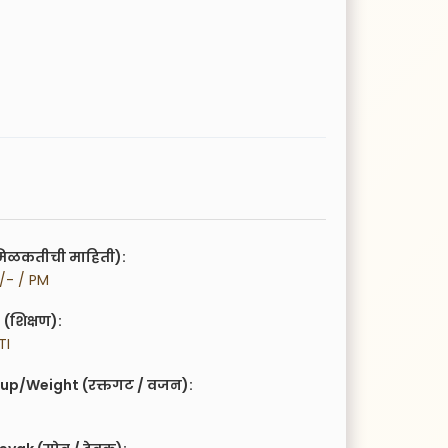
िळकतीची माहिती):
0/- / PM
(शिक्षण):
TI
up/Weight (रक्तगट / वजन):