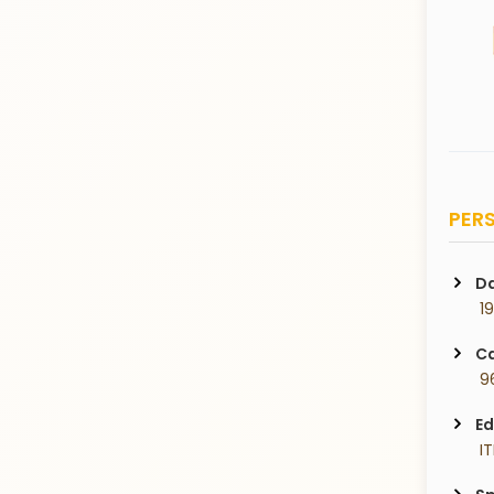
PERS
Da
 1
Ca
 9
Ed
 I