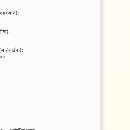
ce (गाव):
हीण):
(नातेवाईक):
ore