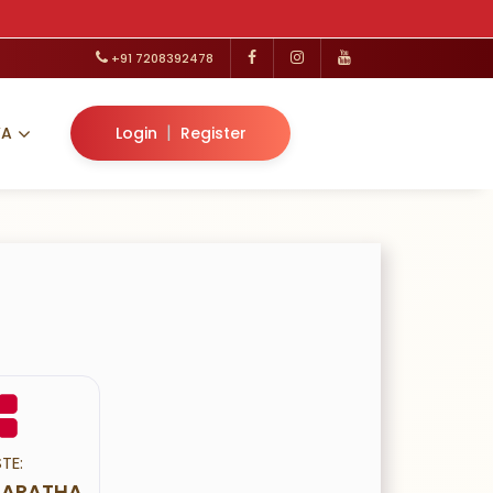
+91 7208392478
|
VA
Login
Register
TE:
 MARATHA