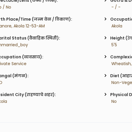
ectacle/Lens (चष्मा / लेन्स):
Gotra & De
o / No
 - / -
rth Place/Time (जन्म वेळ / ठिकाण):
Occupatio
anore, Akola 12-53-AM
 Akola
rital Status (वैवाहिक स्थिती):
Height (उं
nmarried_boy
 5'5
cupation (व्यवसाय):
Complexion
rivate Service
 Wheatish,
ngal (मंगळ):
Diet (आहा
O
 Non-Vege
sident City (राहण्याचे शहर):
Physical D
kola
 No