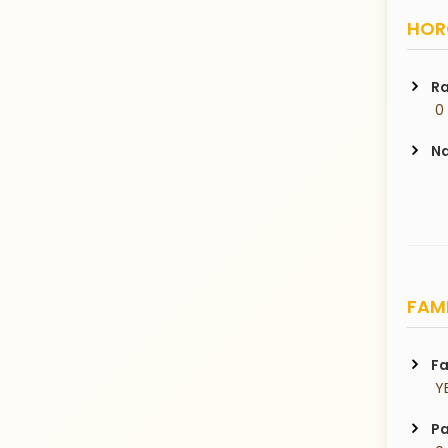
HORO
Ra
 0
Na
FAMI
Fa
 Y
Pa