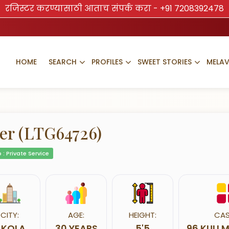
रजिस्टर करण्यासाठी आताच संपर्क करा -
+91 7208392478
HOME
SEARCH
PROFILES
SWEET STORIES
MELA
er (LTG64726)
 : Private Service
CITY:
AGE:
HEIGHT:
CAS
AKOLA
30 YEARS
5'5
96 KULI