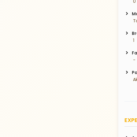
 0
Ma
 T
Br
 1
Fa
 -
Pa
 A
EXPE