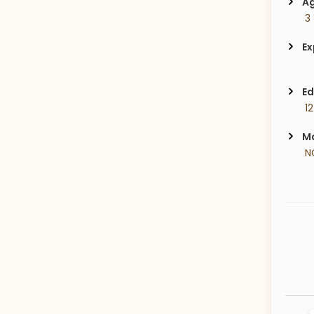
Ag
 3
Ex
Ed
 1
Ma
 N