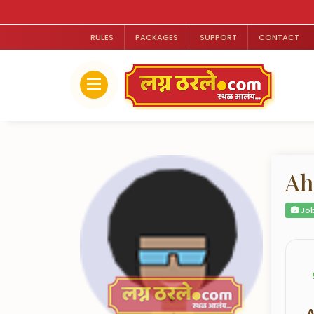
RULES
PACKAGES
SUPPORT
CONTACT
Ah
Job