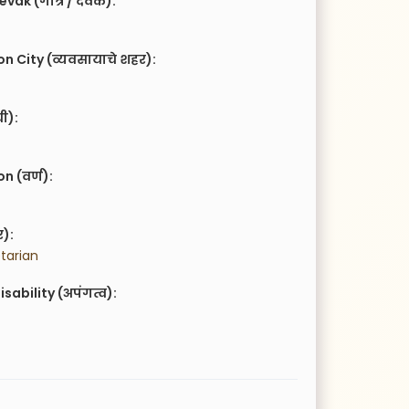
vak (गोत्र / देवक):
n City (व्यवसायाचे शहर):
ची):
 (वर्ण):
र):
tarian
isability (अपंगत्व):