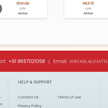
Shinde
NKATE
A Years old
N/A Years old
CITY:
CITY:
AKOLA
AKOLA
ious
rt:
Email:
+91 8657021058
|
info@lagnath
HELP & SUPPORT
n
Contact Us
Terms of use
to
Privacy Policy