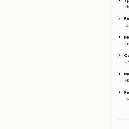
Sp
 N
Bi
 G
Ma
 u
Oc
 P
Ma
 N
Re
 A