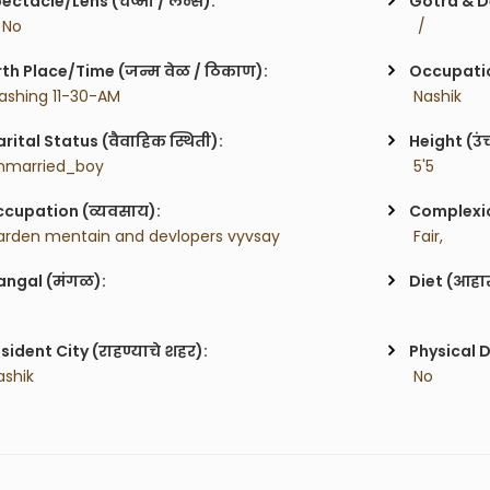
ectacle/Lens (चष्मा / लेन्स):
Gotra & De
/ No
  / 
rth Place/Time (जन्म वेळ / ठिकाण):
Occupatio
ashing 11-30-AM
 Nashik
rital Status (वैवाहिक स्थिती):
Height (उं
nmarried_boy
 5'5
cupation (व्यवसाय):
Complexion
arden mentain and devlopers vyvsay 
 Fair,
ngal (मंगळ):
Diet (आहा
sident City (राहण्याचे शहर):
Physical D
ashik
 No