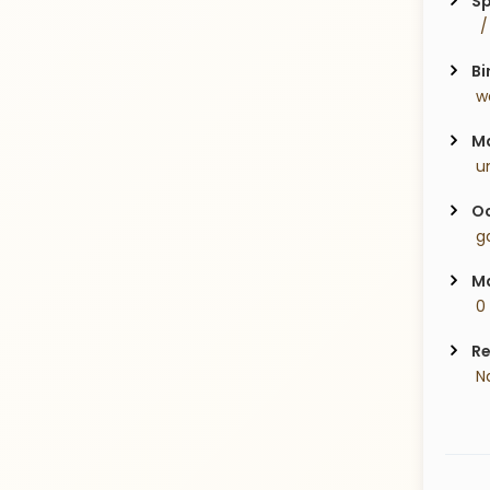
Sp
  
Bi
 w
Ma
 u
Oc
 g
Ma
 0
Re
 N