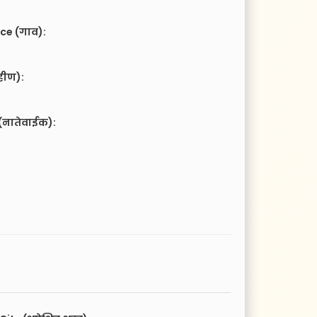
ce (गाव):
हीण):
(नातेवाईक):