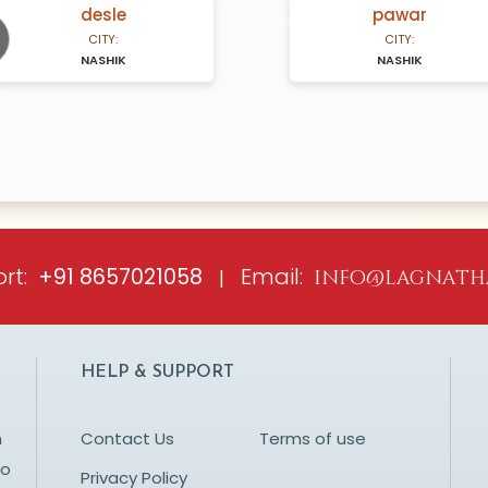
desle
pawar
A Years old
N/A Years old
CITY:
CITY:
NASHIK
NASHIK
ious
rt:
Email:
+91 8657021058
|
info@lagnath
HELP & SUPPORT
n
Contact Us
Terms of use
to
Privacy Policy