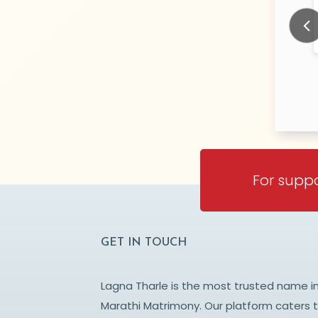
ari
Amale
N/A Years old
N/
TY:
CITY:
HIK
NASHIK
Prev
For suppo
GET IN TOUCH
Lagna Tharle is the most trusted name i
Marathi Matrimony. Our platform caters 