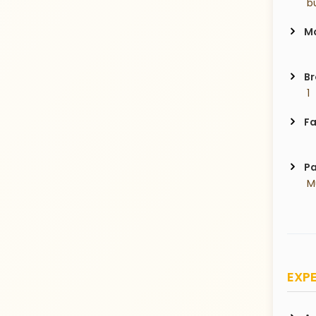
 b
Ma
Br
 1
Fa
Pa
 
EXPE