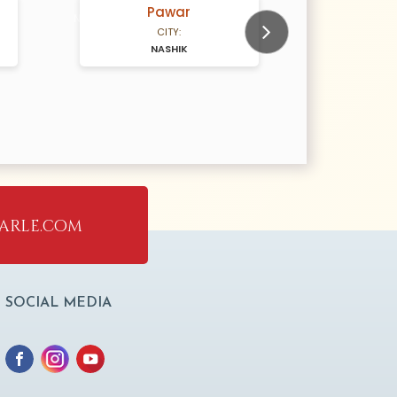
Pawar
K
N/A Years old
N/A Years old
CITY:
NASHIK
Next
arle.com
SOCIAL MEDIA