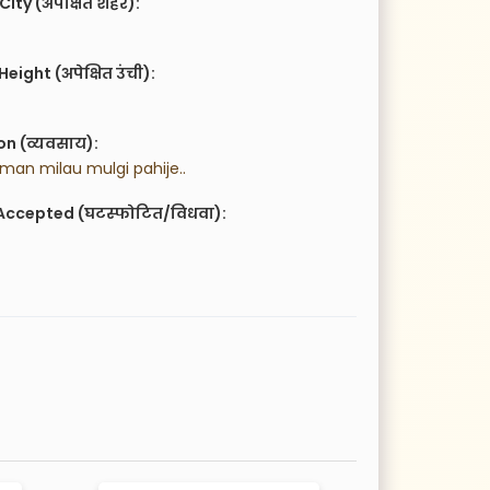
City (अपेक्षित शहर):
eight (अपेक्षित उंची):
n (व्यवसाय):
l man milau mulgi pahije..
Accepted (घटस्फोटित/विधवा):