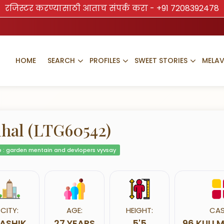
रजिस्टर करण्यासाठी आताच संपर्क करा -
+91 7208392478
HOME
SEARCH
PROFILES
SWEET STORIES
MELA
lhal (LTG60542)
 : garden mentain and devlopers vyvsay
CITY:
AGE:
HEIGHT:
CAS
ASHIK
27 YEARS
5'5
96 KULI