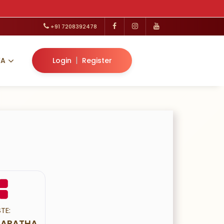
+91 7208392478
|
VA
Login
Register
TE:
 MARATHA