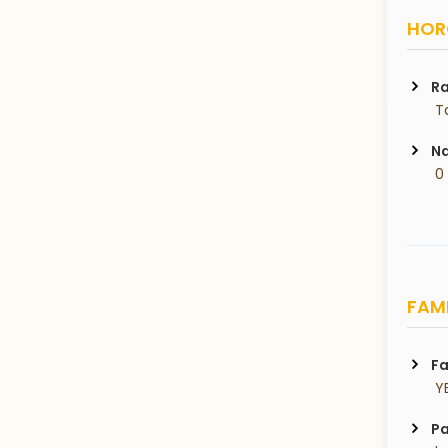
HORO
Ra
 T
Na
 0
FAMI
Fa
 Y
Pa