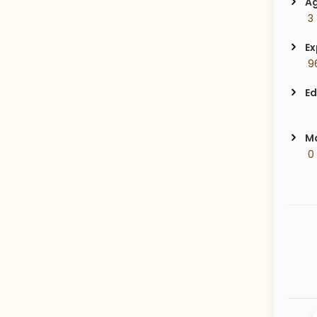
Ag
 3
Ex
 9
Ed
Ma
 0