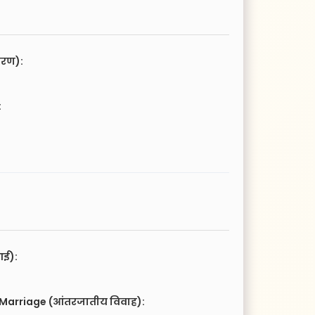
चरण):
:
आई):
 Marriage (आंतरजातीय विवाह):