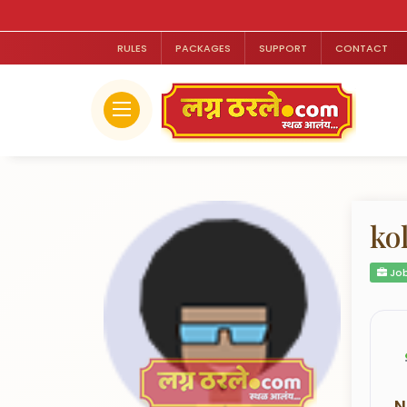
RULES
PACKAGES
SUPPORT
CONTACT
ko
Job
N