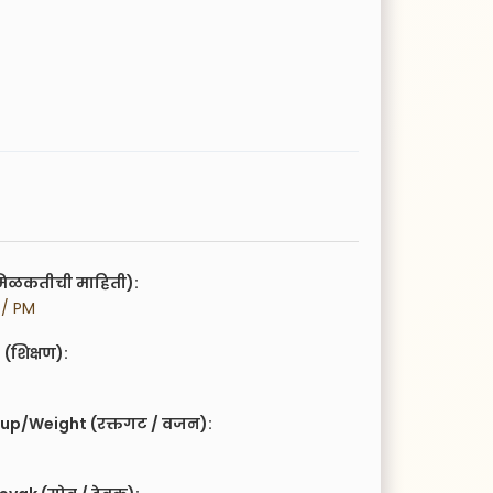
िळकतीची माहिती):
a / PM
(शिक्षण):
up/Weight (रक्तगट / वजन):
g