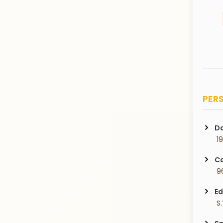
PERS
Da
 1
Ca
 9
Ed
 S