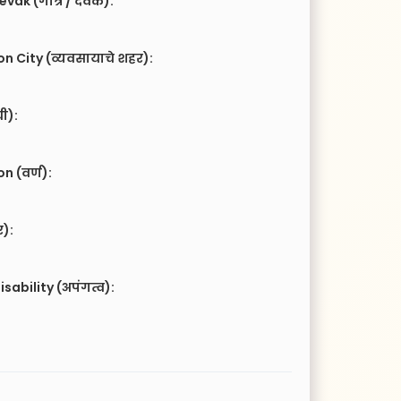
vak (गोत्र / देवक):
n City (व्यवसायाचे शहर):
ची):
 (वर्ण):
र):
isability (अपंगत्व):