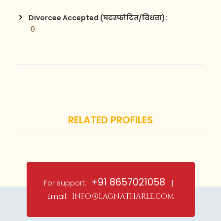
Divorcee Accepted (घटस्फोटित/विधवा):
 0
RELATED PROFILES
+91 8657021058
For support:
|
Email:
info@lagnatharle.com