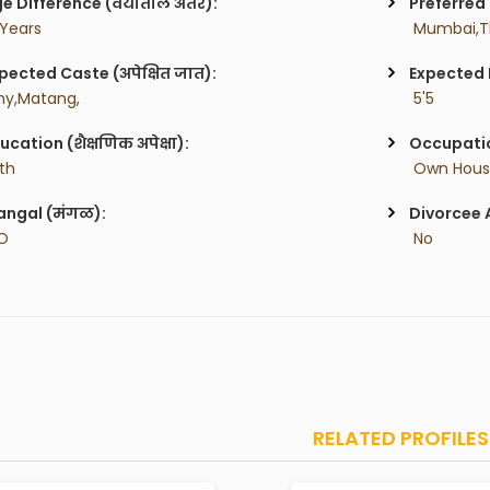
e Difference (वयातील अंतर):
Preferred 
 Years
 Mumbai,T
pected Caste (अपेक्षित जात):
Expected H
ny,Matang,
 5'5
ucation (शैक्षणिक अपेक्षा):
Occupatio
2th
 Own House
ngal (मंगळ):
Divorcee 
O
 No
RELATED PROFILES