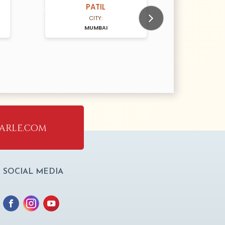
PATIL
N/A Years old
N/A Years old
CITY:
MUMBAI
M
Next
arle.com
SOCIAL MEDIA