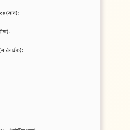
ce (गाव):
हीण):
(नातेवाईक):