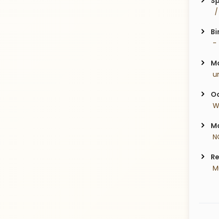
Sp
  
Bi
 - 
Ma
 u
Oc
 W
Ma
 N
Re
 