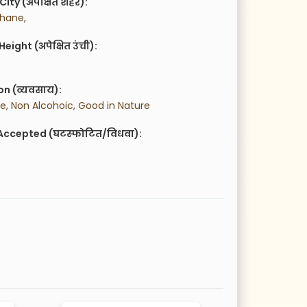
City (अपेक्षित शहर):
hane,
eight (अपेक्षित उंची):
n (व्यवसाय):
, Non Alcohoic, Good in Nature
Accepted (घटस्फोटित/विधवा):