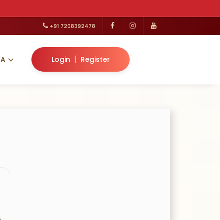
+91 7208392478
|
VA
Login
Register
G