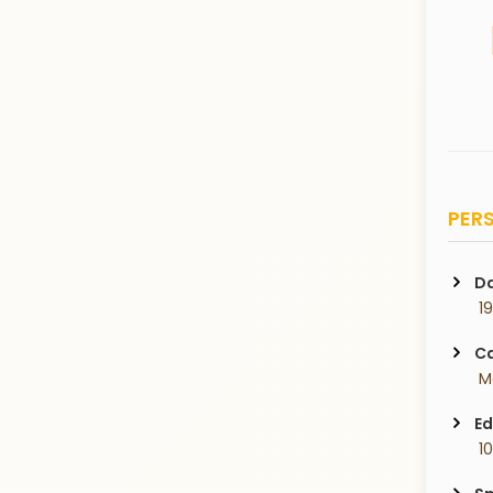
PERS
Da
 1
Ca
 M
Ed
 1