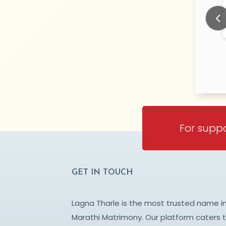
ule
Tupsownder
N/A Years old
N/
TY:
CITY:
BAI
MUMBAI
Prev
For suppo
GET IN TOUCH
Lagna Tharle is the most trusted name i
Marathi Matrimony. Our platform caters 