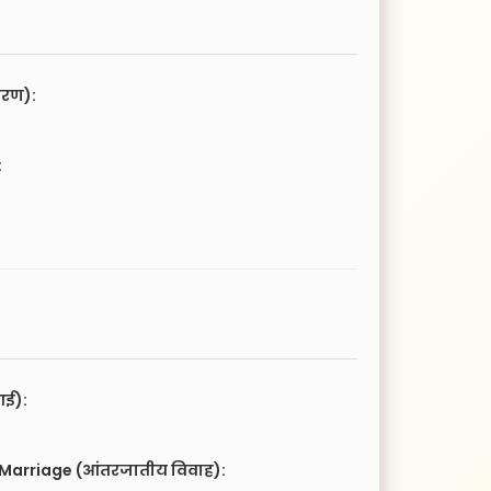
चरण):
:
आई):
 Marriage (आंतरजातीय विवाह):