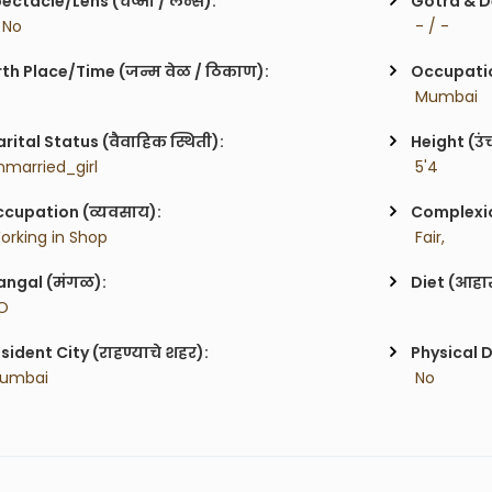
ectacle/Lens (चष्मा / लेन्स):
Gotra & De
/ No
 - / -
rth Place/Time (जन्म वेळ / ठिकाण):
Occupatio
 Mumbai
rital Status (वैवाहिक स्थिती):
Height (उं
nmarried_girl
 5'4
cupation (व्यवसाय):
Complexion
orking in Shop
 Fair,
ngal (मंगळ):
Diet (आहा
O
sident City (राहण्याचे शहर):
Physical D
Mumbai
 No