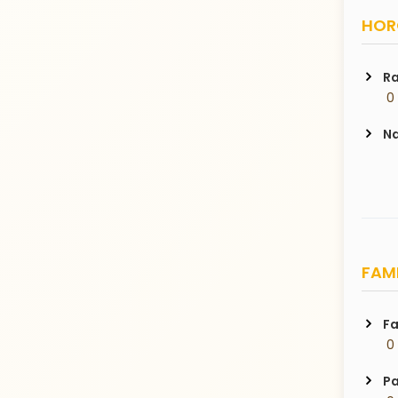
HORO
Ra
 0
Na
FAMI
Fa
 0
Pa