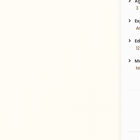
Ag
 3
Ex
 A
Ed
 1
Ma
 N