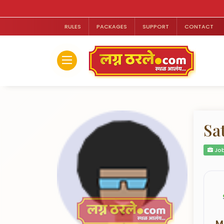
RULES
PACKAGES
SUPPORT
CONTACT
Sa
Job
M