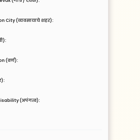
vak (गोत्र / देवक):
n City (व्यवसायाचे शहर):
ची):
 (वर्ण):
र):
isability (अपंगत्व):