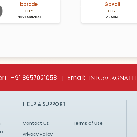
barode
Gavali
A Years old
N/A Years old
CITY:
CITY:
NAVI MUMBAI
MUMBAI
ious
rt:
Email:
+91 8657021058
|
info@lagnath
HELP & SUPPORT
n
Contact Us
Terms of use
to
Privacy Policy