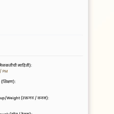
िळकतीची माहिती):
 / PM
(शिक्षण):
up/Weight (रक्तगट / वजन):