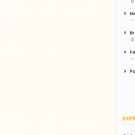
 0
Ma
 -
Br
 0
Fa
 -
Pa
EXPE