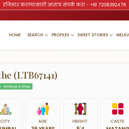
रजिस्टर करण्यासाठी आताच संपर्क करा -
+91 7208392478
HOME
SEARCH
PROFILES
SWEET STORIES
MELA
the (LTB67141)
 : Working in Shop
CITY:
AGE:
HEIGHT:
CASTE:
UMBAI
36 YEARS
5'4
MATAN