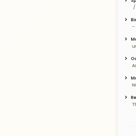
Sp
  
Bi
 -
Ma
 u
Oc
 A
Ma
 N
Re
 T