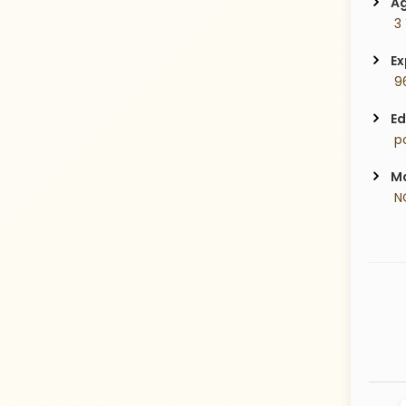
Ag
 3
Ex
 9
Ed
 p
Ma
 N