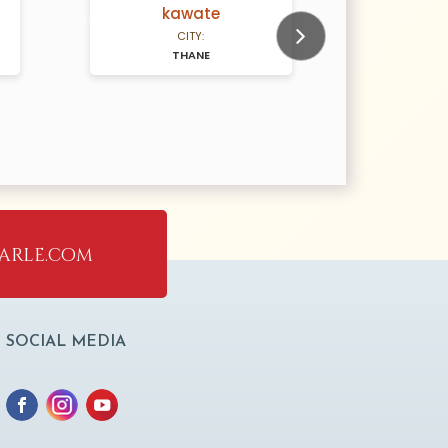
kawate
N/A Years old
N/A Years old
CITY:
THANE
Next
arle.com
SOCIAL MEDIA