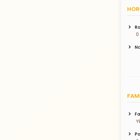
HORO
Ra
 0
Na
FAMI
Fa
 Y
Pa