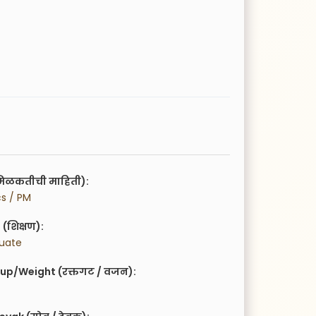
िळकतीची माहिती):
cs / PM
(शिक्षण):
duate
up/Weight (रक्तगट / वजन):