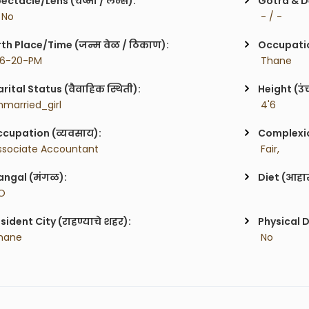
ectacle/Lens (चष्मा / लेन्स):
Gotra & De
/ No
 - / -
rth Place/Time (जन्म वेळ / ठिकाण):
Occupatio
 6-20-PM
 Thane
rital Status (वैवाहिक स्थिती):
Height (उं
nmarried_girl
 4'6
cupation (व्यवसाय):
Complexion
ssociate Accountant
 Fair,
ngal (मंगळ):
Diet (आहा
O
sident City (राहण्याचे शहर):
Physical D
hane
 No