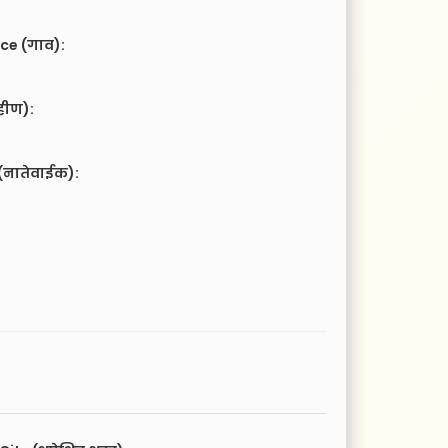
ce (गाव):
हीण):
(नातेवाईक):