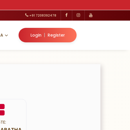
+91 7208392478
|
VA
Login
Register
TE:
 MARATHA