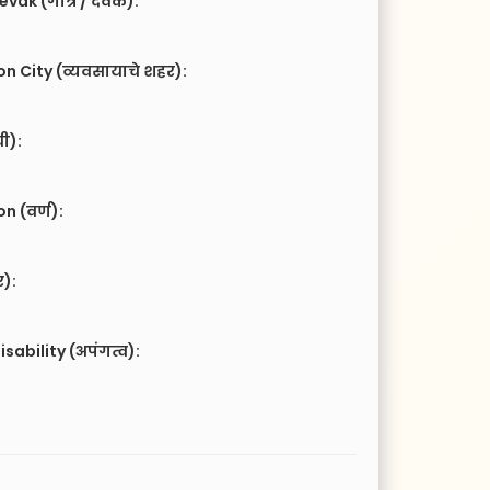
vak (गोत्र / देवक):
n City (व्यवसायाचे शहर):
ची):
 (वर्ण):
र):
isability (अपंगत्व):