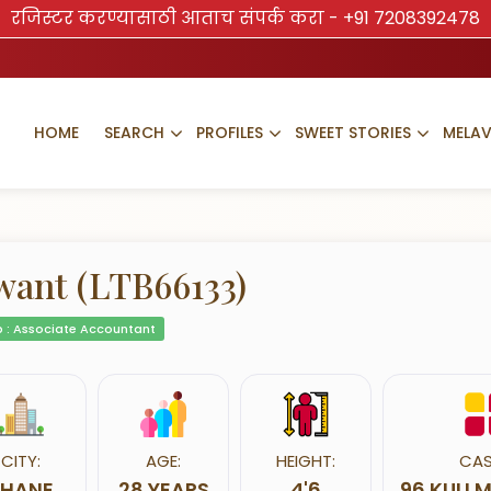
रजिस्टर करण्यासाठी आताच संपर्क करा -
+91 7208392478
HOME
SEARCH
PROFILES
SWEET STORIES
MELA
want (LTB66133)
 : Associate Accountant
CITY:
AGE:
HEIGHT:
CAS
THANE
28 YEARS
4'6
96 KULI