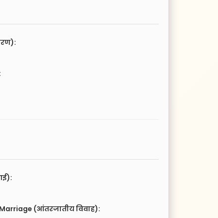
चरण):
:
आई):
 Marriage (आंतरजातीय विवाह):