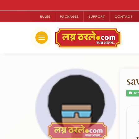
RULES
PACKAGES
SUPPORT
CONTACT
sa
Job