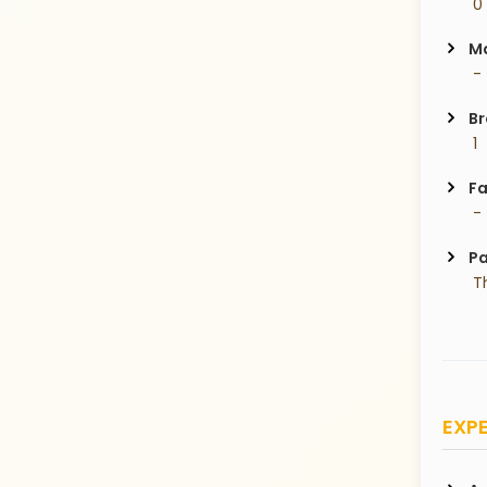
 0
Ma
 -
Br
 1
Fa
 -
Pa
 T
EXPE