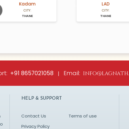
Kadam
LAD
A Years old
N/A Years old
CITY:
CITY:
THANE
THANE
ious
rt:
Email:
+91 8657021058
|
info@lagnath
HELP & SUPPORT
n
Contact Us
Terms of use
to
Privacy Policy