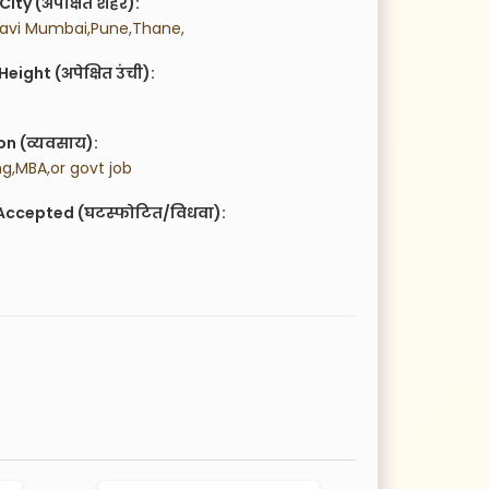
City (अपेक्षित शहर):
avi Mumbai,Pune,Thane,
eight (अपेक्षित उंची):
n (व्यवसाय):
ng,MBA,or govt job
Accepted (घटस्फोटित/विधवा):