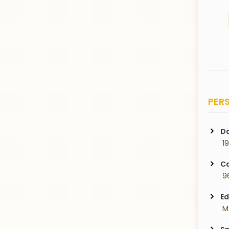
PERS
Da
 1
Ca
 9
Ed
 M