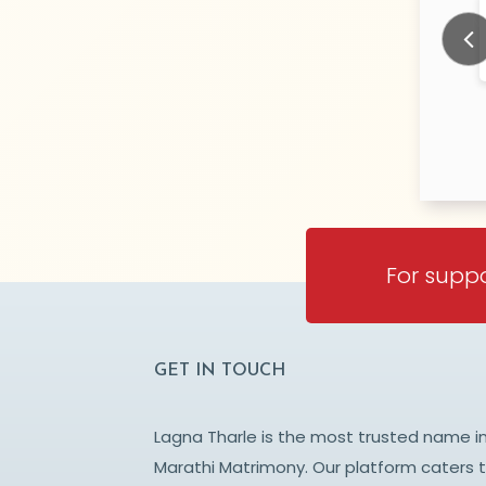
MBE
Bhadane
N/A Years old
N/
TY:
CITY:
ANE
THANE
Prev
For suppo
GET IN TOUCH
Lagna Tharle is the most trusted name i
Marathi Matrimony. Our platform caters 