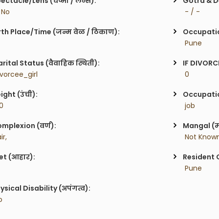
ectacle/Lens (चष्मा / लेन्स):
Gotra & De
/ No
 - / -
rth Place/Time (जन्म वेळ / ठिकाण):
Occupatio
 Pune
rital Status (वैवाहिक स्थिती):
IF DIVORC
ivorcee_girl
 0    
ight (उंची):
Occupatio
'0
 job
mplexion (वर्ण):
Mangal (म
ir,
 Not Know
et (आहार):
Resident C
 Pune
ysical Disability (अपंगत्व):
o