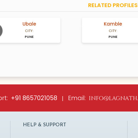
RELATED PROFILES
Ubale
Kamble
A Years old
N/A Years old
CITY:
CITY:
PUNE
PUNE
ious
rt:
Email:
+91 8657021058
|
info@lagnath
HELP & SUPPORT