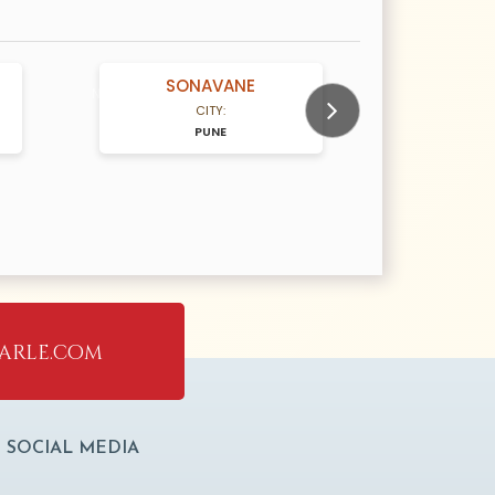
SONAVANE
g
N/A Years old
N/A Years old
CITY:
PUNE
Next
arle.com
SOCIAL MEDIA