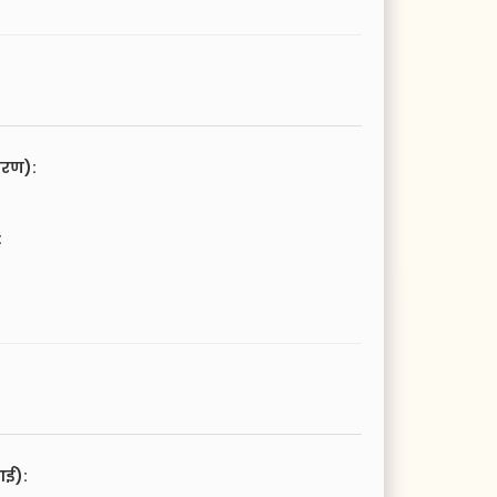
चरण):
:
आई):