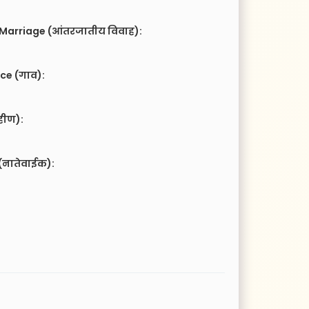
 Marriage (आंतरजातीय विवाह):
ce (गाव):
हीण):
(नातेवाईक):