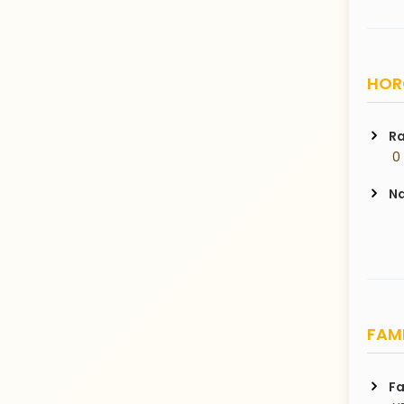
HORO
Ra
 0
Na
FAMI
Fa