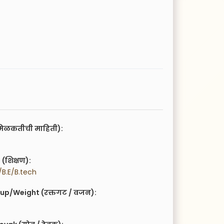
िळकतीची माहिती):
(शिक्षण):
B.E/B.tech
up/Weight (रक्तगट / वजन):