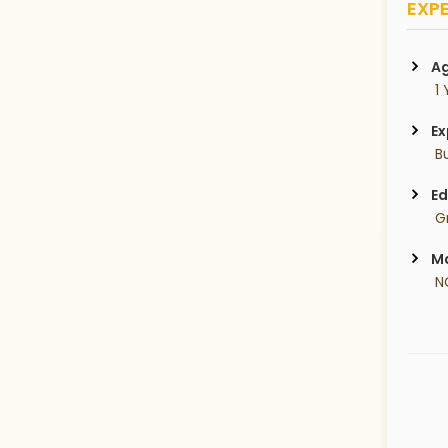
EXPE
Ag
 1
Ex
 B
Ed
 G
Ma
 N