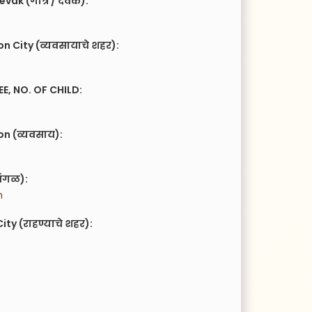
vak (गोत्र / देवक):
n City (व्यवसायाचे शहर):
EE, NO. OF CHILD:
n (व्यवसाय):
ंगळ):
n
ity (राहण्याचे शहर):