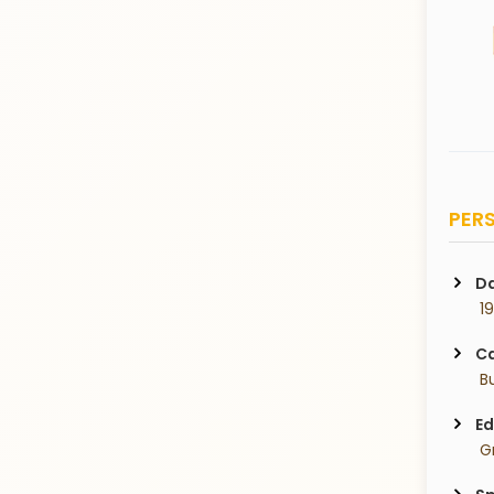
PERS
Da
 1
Ca
 B
Ed
 G