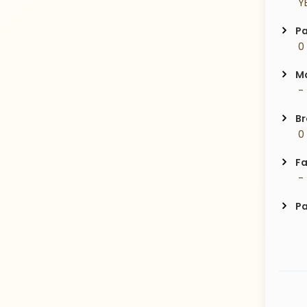
 Y
Pa
 0
Ma
 -
Br
 0
Fa
 -
Pa