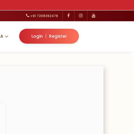
+91 7208392478
|
VA
Login
Register