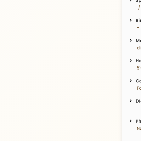
Sp
  
Bi
 - 
Ma
 d
He
 5
Co
 Fa
Di
Ph
 N