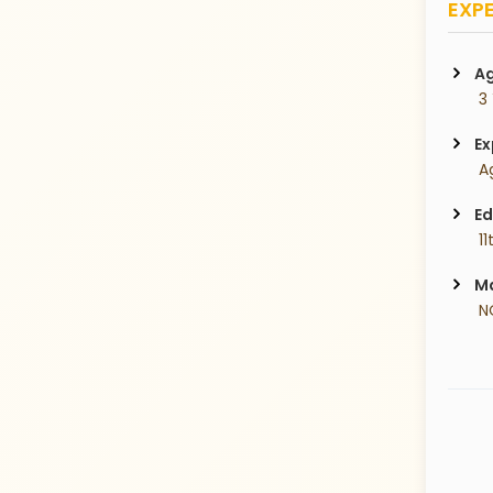
EXPE
Ag
 3
Ex
 Ag
Ed
 1
Ma
 N