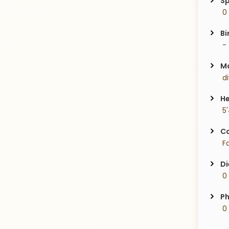
Sp
 0
Bi
 -
Ma
 d
He
 5
Co
 Fa
Di
 0
Ph
 0