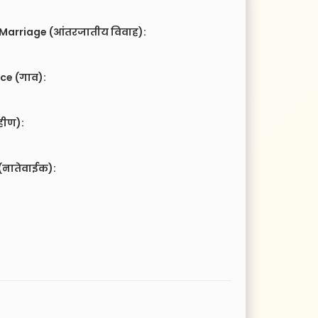
 Marriage (आंतरजातीय विवाह):
ce (गाव):
हीण):
(नातेवाईक):