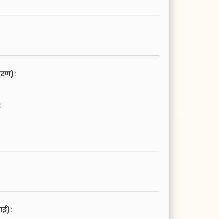
चरण):
:
आई):