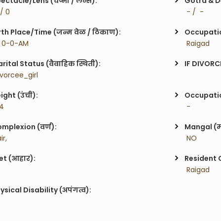
ectacle/Lens (चष्मा / लेन्स):
Gotra & De
 / 0
 - /  -
rth Place/Time (जन्म वेळ / ठिकाण):
Occupatio
  0-0-AM
 Raigad
rital Status (वैवाहिक स्थिती):
IF DIVORC
ivorcee_girl
ight (उंची):
Occupatio
'4
 -
mplexion (वर्ण):
Mangal (म
ir,
 NO
et (आहार):
Resident C
 Raigad
ysical Disability (अपंगत्व):