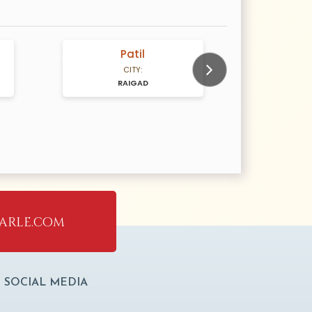
Patil
D
N/A Years old
N/A Years old
CITY:
RAIGAD
Next
arle.com
SOCIAL MEDIA