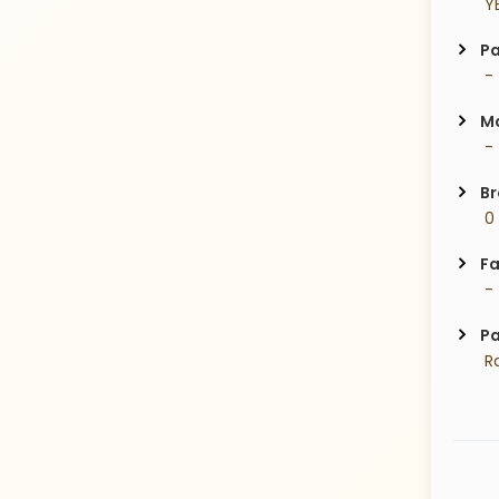
 Y
Pa
 -
Ma
 -
Br
 0
Fa
 -
Pa
 R