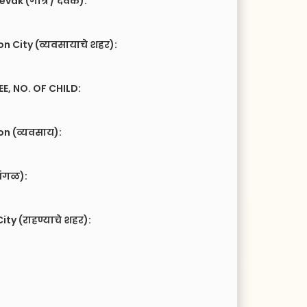
vak (गोत्र / देवक):
n City (व्यवसायाचे शहर):
EE, NO. OF CHILD:
n (व्यवसाय):
ंगळ):
ity (राहण्याचे शहर):