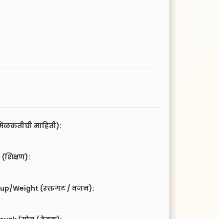
िळकतीची माहिती):
(शिक्षण):
up/Weight (रक्तगट / वजन):