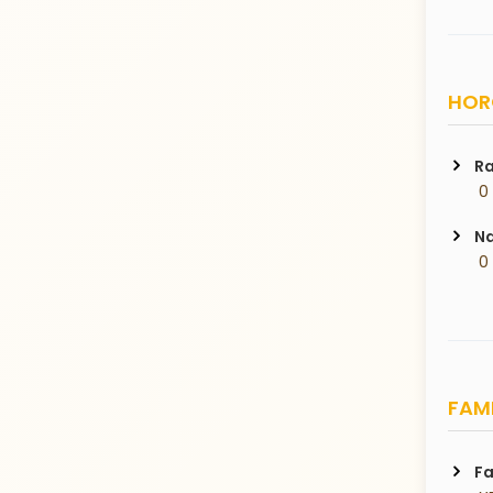
HORO
Ra
 0
Na
 0
FAMI
Fa