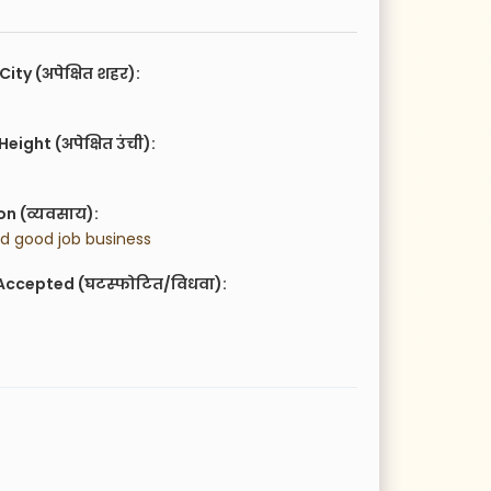
City (अपेक्षित शहर):
eight (अपेक्षित उंची):
n (व्यवसाय):
led good job business
Accepted (घटस्फोटित/विधवा):