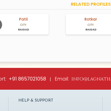
RELATED PROFILES
Patil
Rotkar
A Years old
N/A Years old
CITY:
CITY:
RAIGAD
RAIGAD
ious
rt:
Email:
+91 8657021058
|
info@lagnath
HELP & SUPPORT