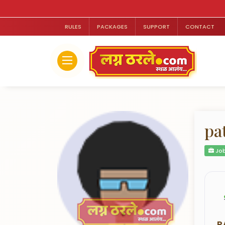
RULES
PACKAGES
SUPPORT
CONTACT
pa
Job
R