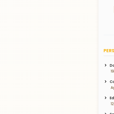
PERS
Da
 1
Ca
 A
Ed
 1