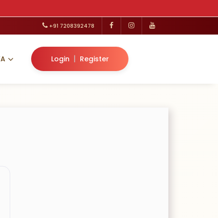
+91 7208392478
|
VA
Login
Register