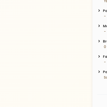
 Y
Pa
 -
Ma
 -
Br
 0
Fa
 -
Pa
 S