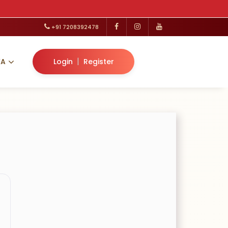
+91 7208392478
|
VA
Login
Register