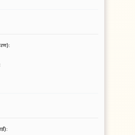
चरण):
:
आई):