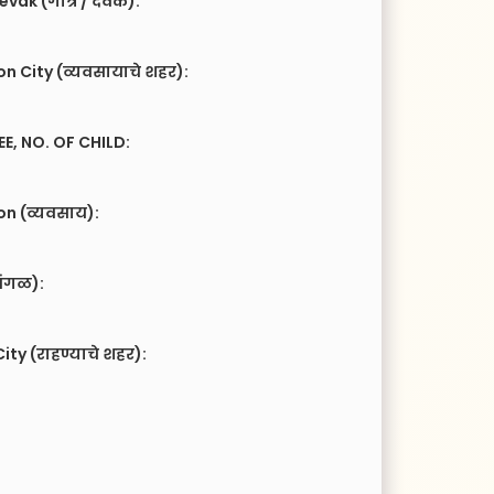
vak (गोत्र / देवक):
n City (व्यवसायाचे शहर):
EE, NO. OF CHILD:
n (व्यवसाय):
ंगळ):
ity (राहण्याचे शहर):