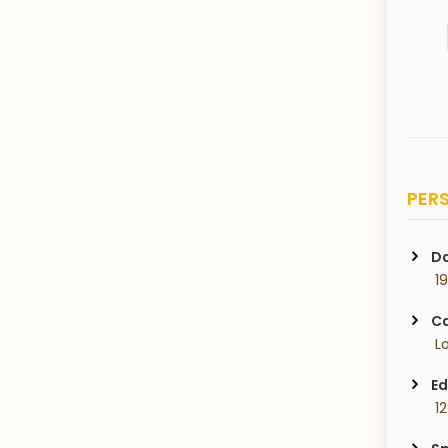
PERS
Da
 1
Ca
 L
Ed
 1