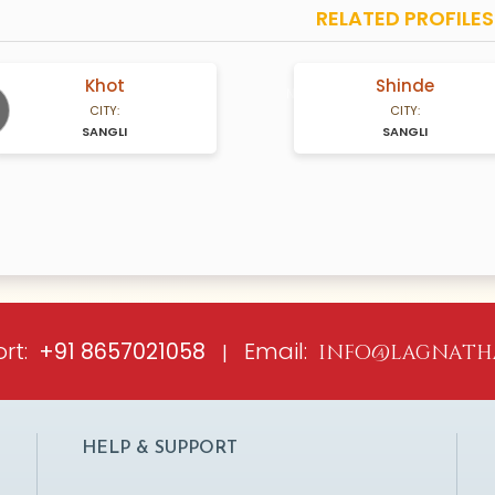
RELATED PROFILES
Khot
Shinde
A Years old
N/A Years old
CITY:
CITY:
SANGLI
SANGLI
ious
rt:
Email:
+91 8657021058
|
info@lagnath
HELP & SUPPORT