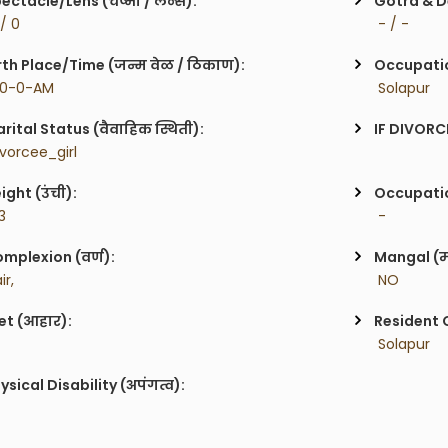
ectacle/Lens (चष्मा / लेन्स):
Gotra & De
 / 0
 - / -
rth Place/Time (जन्म वेळ / ठिकाण):
Occupatio
 0-0-AM
 Solapur
rital Status (वैवाहिक स्थिती):
IF DIVORC
ivorcee_girl
ight (उंची):
Occupatio
'3
 -
mplexion (वर्ण):
Mangal (म
ir,
 NO
et (आहार):
Resident C
 Solapur
ysical Disability (अपंगत्व):