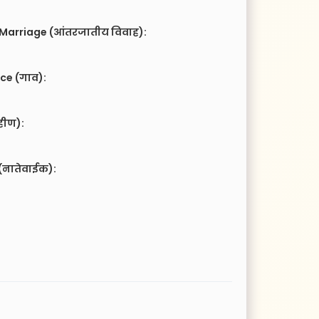
 Marriage (आंतरजातीय विवाह):
ce (गाव):
हीण):
(नातेवाईक):