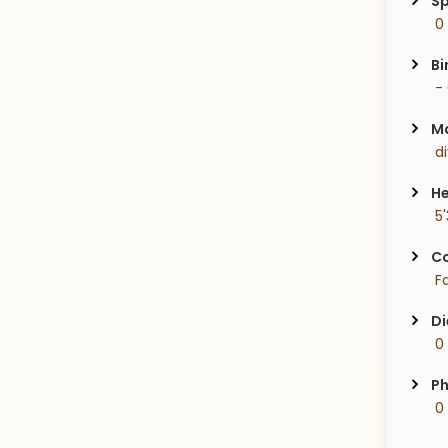
Sp
 0
Bi
 -
Ma
 d
He
 5
Co
 Fa
Di
 0
Ph
 0