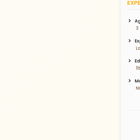
EXPE
Ag
 3
Ex
 L
Ed
 1
Ma
 N