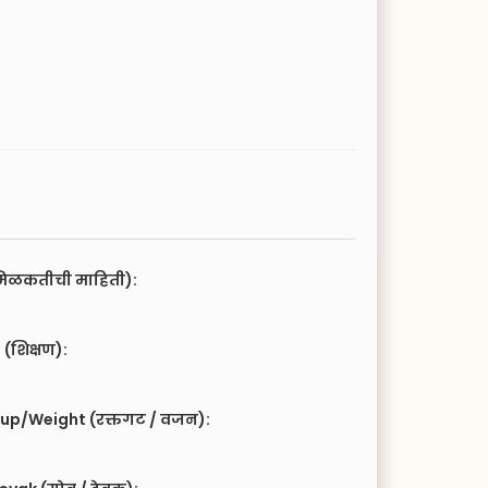
िळकतीची माहिती):
(शिक्षण):
up/Weight (रक्तगट / वजन):