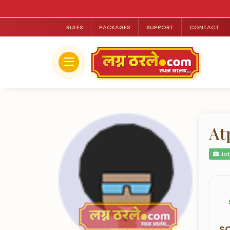
RULES
PACKAGES
SUPPORT
CONTACT
At
Job
S