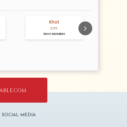
Khot
Hi
N/A Years old
N/A Years old
CITY:
NAVI MUMBAI
Next
arle.com
SOCIAL MEDIA