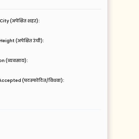
City (अपेक्षित शहर):
eight (अपेक्षित उंची):
n (व्यवसाय):
e
Accepted (घटस्फोटित/विधवा):