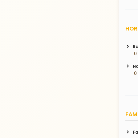
HORO
Ra
 0
Na
 0
FAMI
Fa