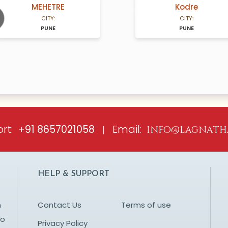
MEHETRE
Kodre
A Years old
N/A Years old
CITY:
CITY:
PUNE
PUNE
ious
rt:
Email:
+91 8657021058
|
info@lagnath
HELP & SUPPORT
n
Contact Us
Terms of use
to
Privacy Policy