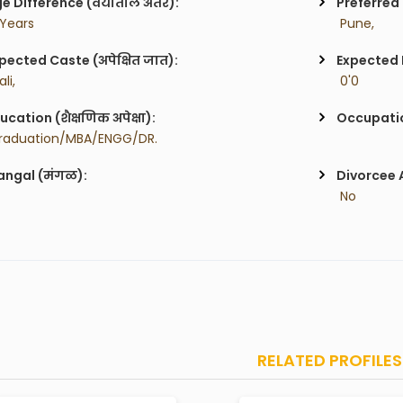
e Difference (वयातील अंतर):
Preferred 
 Years
 Pune,
pected Caste (अपेक्षित जात):
Expected H
li,
 0'0
ucation (शैक्षणिक अपेक्षा):
Occupatio
raduation/MBA/ENGG/DR.
ngal (मंगळ):
Divorcee 
 No
RELATED PROFILES