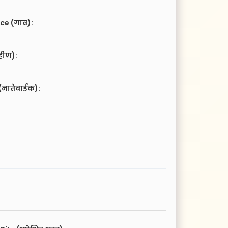
ce (गाव):
हीण):
(नातेवाईक):