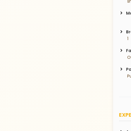
 s
Ma
Br
 1
Fa
 O
Pa
 P
EXPE