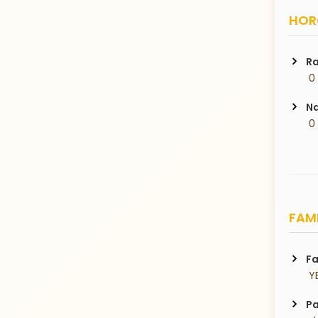
HORO
Ra
 0
Na
 0
FAMI
Fa
 Y
Pa