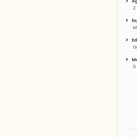
Ag
 2
Ex
 Ma
Ed
 G
Ma
 0