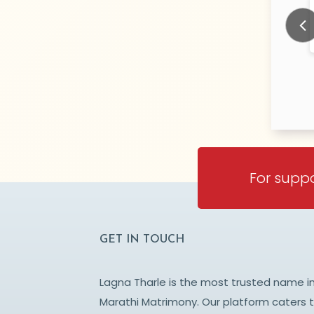
ari
SHIVRKAR
N/A Years old
N/
TY:
CITY:
NE
PUNE
Prev
For suppo
GET IN TOUCH
Lagna Tharle is the most trusted name i
Marathi Matrimony. Our platform caters 