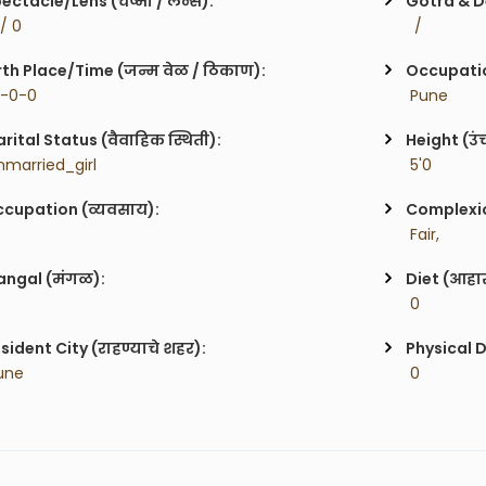
ectacle/Lens (चष्मा / लेन्स):
Gotra & De
 / 0
  / 
rth Place/Time (जन्म वेळ / ठिकाण):
Occupatio
0-0-0
 Pune
rital Status (वैवाहिक स्थिती):
Height (उं
nmarried_girl
 5'0
cupation (व्यवसाय):
Complexion
 Fair,
ngal (मंगळ):
Diet (आहा
 0
sident City (राहण्याचे शहर):
Physical D
une
 0