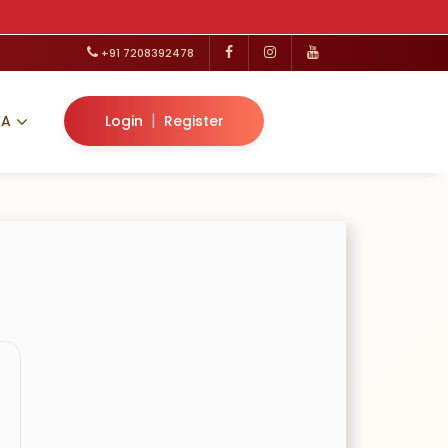
+91 7208392478
|
VA
Login
Register