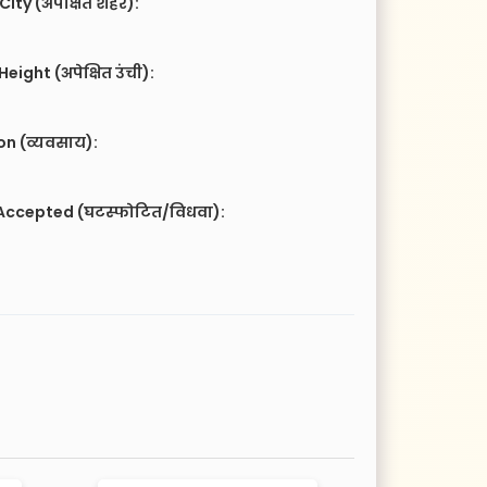
City (अपेक्षित शहर):
eight (अपेक्षित उंची):
n (व्यवसाय):
Accepted (घटस्फोटित/विधवा):