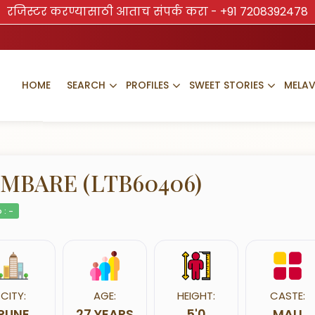
रजिस्टर करण्यासाठी आताच संपर्क करा -
+91 7208392478
HOME
SEARCH
PROFILES
SWEET STORIES
MELA
MBARE (LTB60406)
 : -
CITY:
AGE:
HEIGHT:
CASTE:
PUNE
27 YEARS
5'0
MALI