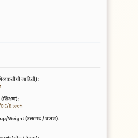
िळकतीची माहिती):
M
(शिक्षण):
B.E/B.tech
up/Weight (रक्तगट / वजन):