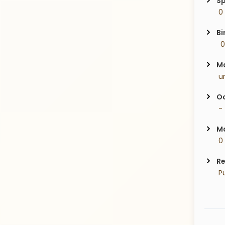
Sp
 0
Bi
  
Ma
 u
Oc
 -
Ma
 0
Re
 P