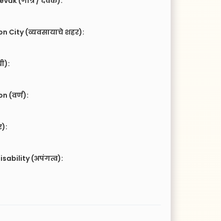
vak (गोत्र / देवक):
n City (व्यवसायाचे शहर):
ची):
 (वर्ण):
र):
isability (अपंगत्व):