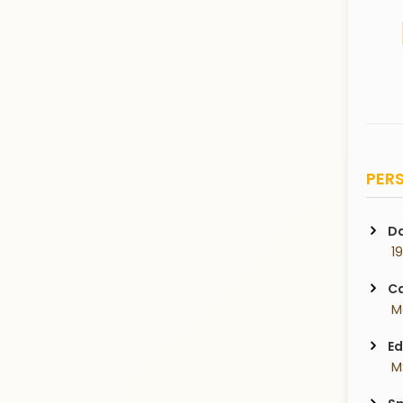
PERS
Da
 1
Ca
 M
Ed
 