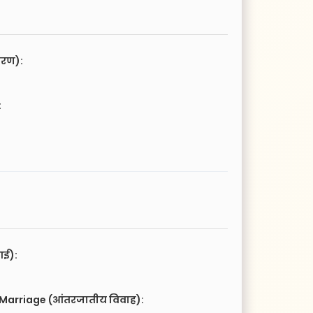
चरण):
:
आई):
 Marriage (आंतरजातीय विवाह):