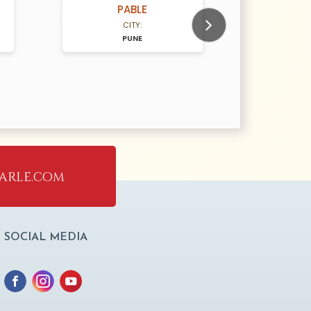
PABLE
N/A Years old
N/A Years old
CITY:
PUNE
Next
arle.com
SOCIAL MEDIA