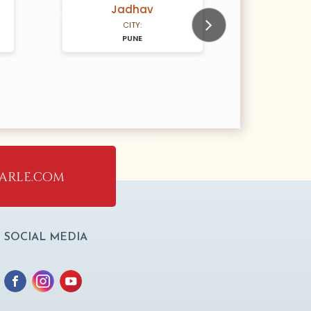
Jadhav
P
N/A Years old
N/A Years old
CITY:
PUNE
Next
arle.com
SOCIAL MEDIA