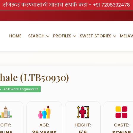
रजिस्टर करण्यासाठी आताच संपर्क करा -
+91 7208392478
HOME
SEARCH
PROFILES
SWEET STORIES
MELA
hale (LTB50930)
 : software Engineer IT
CITY:
AGE:
HEIGHT:
CASTE:
PUNE
36 YEARS
5'6
SONAR