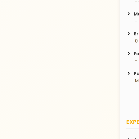
 -
Ma
 -
Br
 0
Fa
 -
Pa
 
EXPE