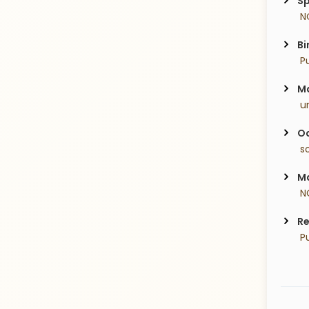
Sp
 N
Bi
 P
Ma
 u
Oc
 s
Ma
 N
Re
 P