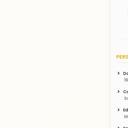
PERS
Da
 1
Ca
 S
Ed
 M