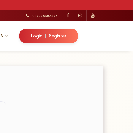
+91 7208392478
|
VA
Login
Register