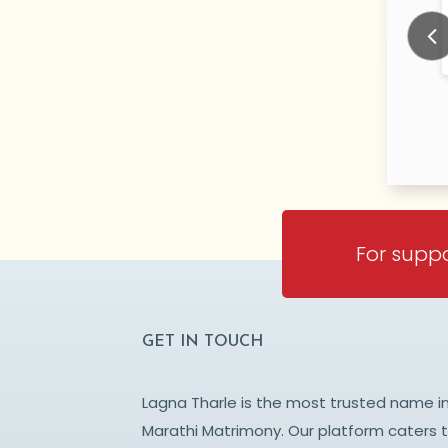
sane
Pandit
N/A Years old
N/
TY:
CITY:
AVTI
PUNE
Prev
For suppo
GET IN TOUCH
Lagna Tharle is the most trusted name i
Marathi Matrimony. Our platform caters 