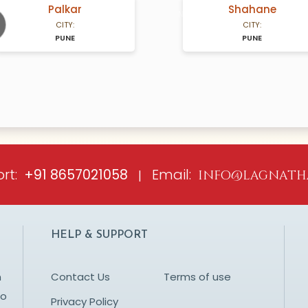
Palkar
Shahane
A Years old
N/A Years old
CITY:
CITY:
PUNE
PUNE
ious
rt:
Email:
+91 8657021058
|
info@lagnath
HELP & SUPPORT
n
Contact Us
Terms of use
to
Privacy Policy