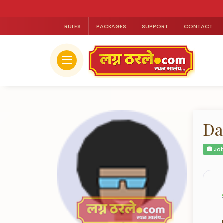
RULES
PACKAGES
SUPPORT
CONTACT
Da
Job