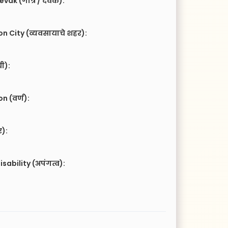
vak (गोत्र / देवक):
n City (व्यवसायाचे शहर):
ची):
 (वर्ण):
र):
isability (अपंगत्व):