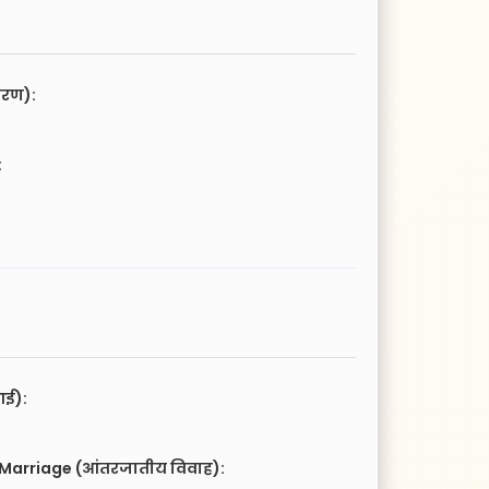
चरण):
:
आई):
 Marriage (आंतरजातीय विवाह):