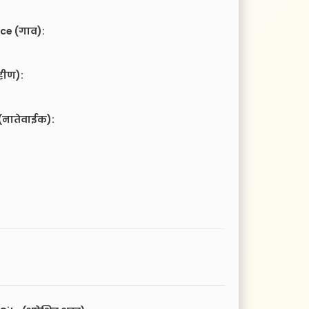
ce (गाव):
हीण):
(नातेवाईक):