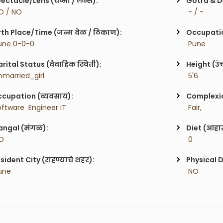
ectacle/Lens (चष्मा / लेन्स):
Gotra & De
O / NO
 - / -
rth Place/Time (जन्म वेळ / ठिकाण):
Occupatio
une 0-0-0
 Pune
rital Status (वैवाहिक स्थिती):
Height (उं
nmarried_girl
 5'6
cupation (व्यवसाय):
Complexion
oftware  Engineer IT 
 Fair,
ngal (मंगळ):
Diet (आहा
O
 0
sident City (राहण्याचे शहर):
Physical D
une
 NO