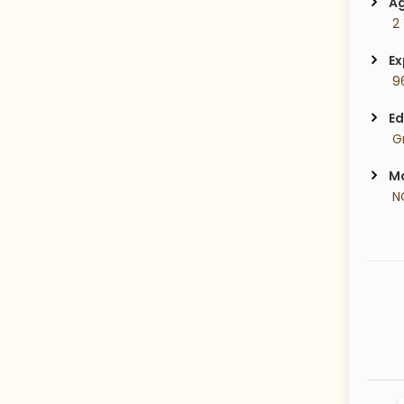
Ag
 2
Ex
 9
Ed
 G
Ma
 N