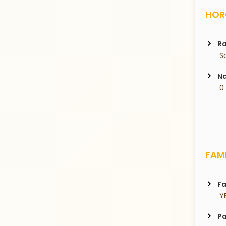
HORO
Ra
 S
Na
 0
FAMI
Fa
 Y
Pa