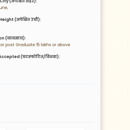
City (अपेक्षित शहर):
une,
eight (अपेक्षित उंची):
n (व्यवसाय):
or post Graduate 15 lakhs or above
Accepted (घटस्फोटित/विधवा):