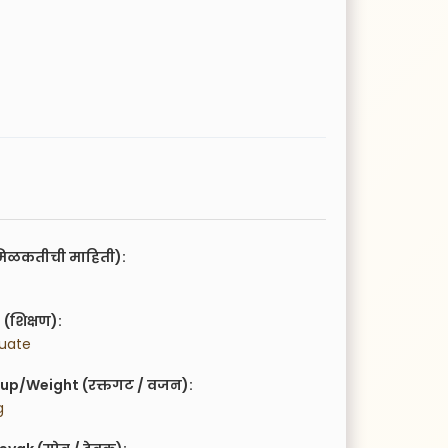
िळकतीची माहिती):
(शिक्षण):
duate
up/Weight (रक्तगट / वजन):
g